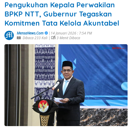
Pengukuhan Kepala Perwakilan
BPKP NTT, Gubernur Tegaskan
Komitmen Tata Kelola Akuntabel
MensaNews.Com
|14 Januari 2026 : 7:54 PM
Dibaca 233 Kali |
3 Menit Dibaca