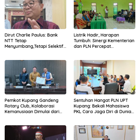
Dirut Charlie Paulus: Bank
Listrik Hadir, Harapan
NTT Tetap
Tumbuh: Sinergi Kementerian
Menyumbang,Tetapi Selektif
dan PLN Percepat
Demi Kepentingan
Pembangunan Infrastruktur
Masyarakat
Desa Oelbiteno
Pemkot Kupang Gandeng
Sentuhan Hangat PLN UPT
Rotary Club, Kolaborasi
Kupang: Bekali Mahasiswa
Kemanusiaan Dimulai dari
PKL Cara Jaga Diri di Dunia
Sanitasi Wujudkan Kota yang
Kerja
Lebih Sehat