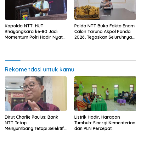
Kapolda NTT: HUT
Polda NTT Buka Fakta Enam
Bhayangkara ke-80 Jadi
Calon Taruna Akpol Panda
Momentum Polri Hadir Nyata
2026, Tegaskan Seluruhnya
untuk Rakyat, Bazar UMKM
Penuhi Syarat Domisili dan
dan Pasar Murah Bangkitkan
Lolos Verifikasi Disdukcapil
Ekonomi Masyarakat
Rekomendasi untuk kamu
Dirut Charlie Paulus: Bank
Listrik Hadir, Harapan
NTT Tetap
Tumbuh: Sinergi Kementerian
Menyumbang,Tetapi Selektif
dan PLN Percepat
Demi Kepentingan
Pembangunan Infrastruktur
Masyarakat
Desa Oelbiteno