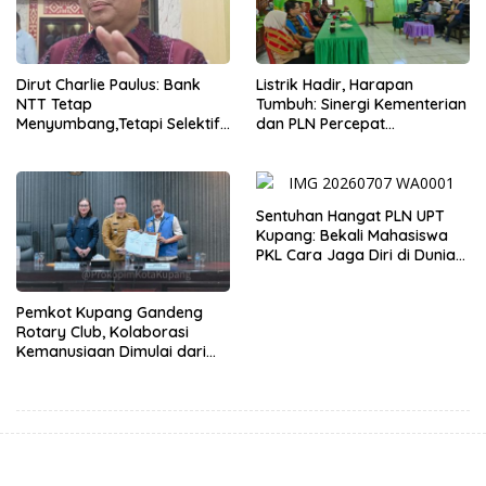
Dirut Charlie Paulus: Bank
Listrik Hadir, Harapan
NTT Tetap
Tumbuh: Sinergi Kementerian
Menyumbang,Tetapi Selektif
dan PLN Percepat
Demi Kepentingan
Pembangunan Infrastruktur
Masyarakat
Desa Oelbiteno
Sentuhan Hangat PLN UPT
Kupang: Bekali Mahasiswa
PKL Cara Jaga Diri di Dunia
Kerja
Pemkot Kupang Gandeng
Rotary Club, Kolaborasi
Kemanusiaan Dimulai dari
Sanitasi Wujudkan Kota yang
Lebih Sehat