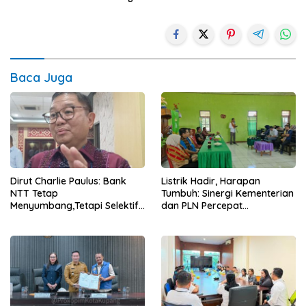
Baca Juga
Dirut Charlie Paulus: Bank
Listrik Hadir, Harapan
NTT Tetap
Tumbuh: Sinergi Kementerian
Menyumbang,Tetapi Selektif
dan PLN Percepat
Demi Kepentingan
Pembangunan Infrastruktur
Masyarakat
Desa Oelbiteno