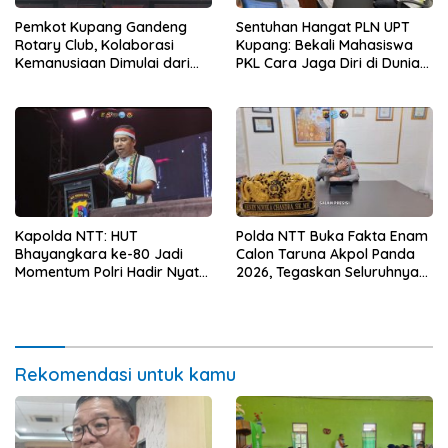
Sentuhan Hangat PLN UPT
Pemkot Kupang Gandeng
Kupang: Bekali Mahasiswa
Rotary Club, Kolaborasi
PKL Cara Jaga Diri di Dunia
Kemanusiaan Dimulai dari
Kerja
Sanitasi Wujudkan Kota yang
Lebih Sehat
Kapolda NTT: HUT
Polda NTT Buka Fakta Enam
Bhayangkara ke-80 Jadi
Calon Taruna Akpol Panda
Momentum Polri Hadir Nyata
2026, Tegaskan Seluruhnya
untuk Rakyat, Bazar UMKM
Penuhi Syarat Domisili dan
dan Pasar Murah Bangkitkan
Lolos Verifikasi Disdukcapil
Ekonomi Masyarakat
Rekomendasi untuk kamu