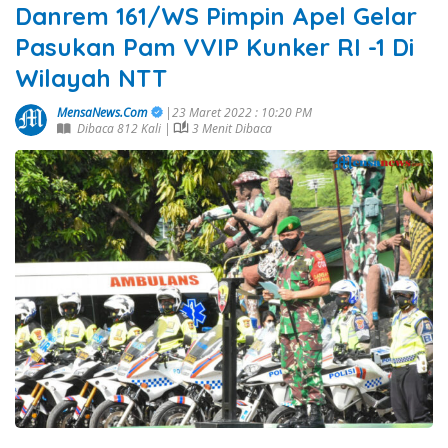
Danrem 161/WS Pimpin Apel Gelar
Pasukan Pam VVIP Kunker RI -1 Di
Wilayah NTT
MensaNews.Com
|23 Maret 2022 : 10:20 PM
Dibaca 812 Kali |
3 Menit Dibaca