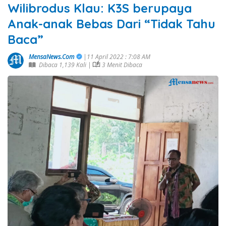
Wilibrodus Klau: K3S berupaya
Anak-anak Bebas Dari “Tidak Tahu
Baca”
MensaNews.Com
|11 April 2022 : 7:08 AM
Dibaca 1,139 Kali |
3 Menit Dibaca