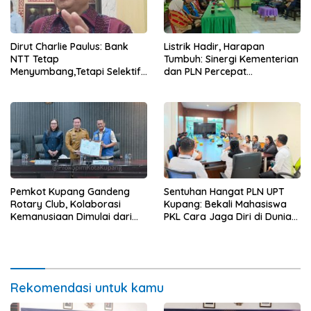
Dirut Charlie Paulus: Bank
Listrik Hadir, Harapan
NTT Tetap
Tumbuh: Sinergi Kementerian
Menyumbang,Tetapi Selektif
dan PLN Percepat
Demi Kepentingan
Pembangunan Infrastruktur
Masyarakat
Desa Oelbiteno
Pemkot Kupang Gandeng
Sentuhan Hangat PLN UPT
Rotary Club, Kolaborasi
Kupang: Bekali Mahasiswa
Kemanusiaan Dimulai dari
PKL Cara Jaga Diri di Dunia
Sanitasi Wujudkan Kota yang
Kerja
Lebih Sehat
Rekomendasi untuk kamu