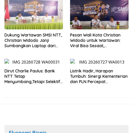
Dukung Wartawan SMSI NTT,
Pesan Wali Kota Christian
Christian Widodo Janji
Widodo untuk Wartawan:
Sumbangkan Laptop dari
Viral Bisa Sesaat,
Dana Pribadi
Kepercayaan Bertahan
Lama
Dirut Charlie Paulus: Bank
Listrik Hadir, Harapan
NTT Tetap
Tumbuh: Sinergi Kementerian
Menyumbang,Tetapi Selektif
dan PLN Percepat
Demi Kepentingan
Pembangunan Infrastruktur
Masyarakat
Desa Oelbiteno
Ekonomi Bisnis