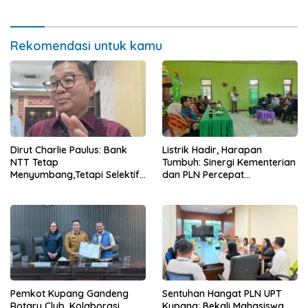
Ekonomi Masyarakat
Rekomendasi untuk kamu
Dirut Charlie Paulus: Bank
Listrik Hadir, Harapan
NTT Tetap
Tumbuh: Sinergi Kementerian
Menyumbang,Tetapi Selektif
dan PLN Percepat
Demi Kepentingan
Pembangunan Infrastruktur
Masyarakat
Desa Oelbiteno
Pemkot Kupang Gandeng
Sentuhan Hangat PLN UPT
Rotary Club, Kolaborasi
Kupang: Bekali Mahasiswa