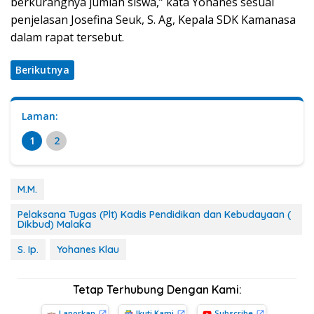
berkurangnya jumlah siswa,” kata Yohanes sesuai
penjelasan Josefina Seuk, S. Ag, Kepala SDK Kamanasa
dalam rapat tersebut.
Berikutnya
Laman:
1
2
M.M.
Pelaksana Tugas (Plt) Kadis Pendidikan dan Kebudayaan (
Dikbud) Malaka
S. Ip.
Yohanes Klau
Tetap Terhubung Dengan Kami:
Laporkan
Ikuti Kami
Subscribe