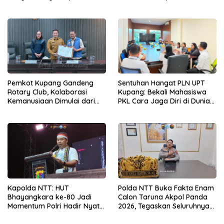
Demi Kepentingan
Pembangunan Infrastruktur
Masyarakat
Desa Oelbiteno
Pemkot Kupang Gandeng
Sentuhan Hangat PLN UPT
Rotary Club, Kolaborasi
Kupang: Bekali Mahasiswa
Kemanusiaan Dimulai dari
PKL Cara Jaga Diri di Dunia
Sanitasi Wujudkan Kota yang
Kerja
Lebih Sehat
Kapolda NTT: HUT
Polda NTT Buka Fakta Enam
Bhayangkara ke-80 Jadi
Calon Taruna Akpol Panda
Momentum Polri Hadir Nyata
2026, Tegaskan Seluruhnya
untuk Rakyat, Bazar UMKM
Penuhi Syarat Domisili dan
dan Pasar Murah Bangkitkan
Lolos Verifikasi Disdukcapil