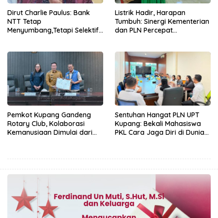
Dirut Charlie Paulus: Bank
Listrik Hadir, Harapan
NTT Tetap
Tumbuh: Sinergi Kementerian
Menyumbang,Tetapi Selektif
dan PLN Percepat
Demi Kepentingan
Pembangunan Infrastruktur
Masyarakat
Desa Oelbiteno
Pemkot Kupang Gandeng
Sentuhan Hangat PLN UPT
Rotary Club, Kolaborasi
Kupang: Bekali Mahasiswa
Kemanusiaan Dimulai dari
PKL Cara Jaga Diri di Dunia
Sanitasi Wujudkan Kota yang
Kerja
Lebih Sehat