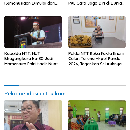
Kemanusiaan Dimulai dari
PKL Cara Jaga Diri di Dunia
Sanitasi Wujudkan Kota yang
Kerja
Lebih Sehat
Kapolda NTT: HUT
Polda NTT Buka Fakta Enam
Bhayangkara ke-80 Jadi
Calon Taruna Akpol Panda
Momentum Polri Hadir Nyata
2026, Tegaskan Seluruhnya
untuk Rakyat, Bazar UMKM
Penuhi Syarat Domisili dan
dan Pasar Murah Bangkitkan
Lolos Verifikasi Disdukcapil
Ekonomi Masyarakat
Rekomendasi untuk kamu