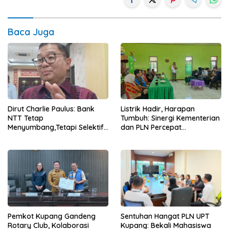
Baca Juga
Dirut Charlie Paulus: Bank
Listrik Hadir, Harapan
NTT Tetap
Tumbuh: Sinergi Kementerian
Menyumbang,Tetapi Selektif
dan PLN Percepat
Demi Kepentingan
Pembangunan Infrastruktur
Masyarakat
Desa Oelbiteno
Pemkot Kupang Gandeng
Sentuhan Hangat PLN UPT
Rotary Club, Kolaborasi
Kupang: Bekali Mahasiswa