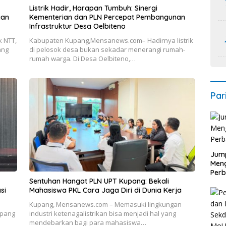
Listrik Hadir, Harapan Tumbuh: Sinergi
gan
Kementerian dan PLN Percepat Pembangunan
Infrastruktur Desa Oelbiteno
 NTT,
Kabupaten Kupang,Mensanews.com– Hadirnya listrik
ang
di pelosok desa bukan sekadar menerangi rumah-
rumah warga. Di Desa Oelbiteno,…
Par
Jump
Men
Perb
Sentuhan Hangat PLN UPT Kupang: Bekali
si
Mahasiswa PKL Cara Jaga Diri di Dunia Kerja
Kupang, Mensanews.com – Memasuki lingkungan
upang
industri ketenagalistrikan bisa menjadi hal yang
mendebarkan bagi para mahasiswa…