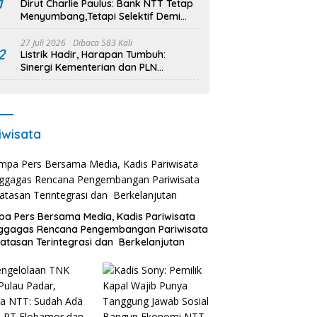
1
Dirut Charlie Paulus: Bank NTT Tetap
Menyumbang,Tetapi Selektif Demi
Kepentingan Masyarakat
27 Juli 2026
Dibaca 583 Kali
2
Listrik Hadir, Harapan Tumbuh:
Sinergi Kementerian dan PLN
Percepat Pembangunan Infrastruktur
Desa Oelbiteno
iwisata
a Pers Bersama Media, Kadis Pariwisata
ggagas Rencana Pengembangan Pariwisata
atasan Terintegrasi dan Berkelanjutan