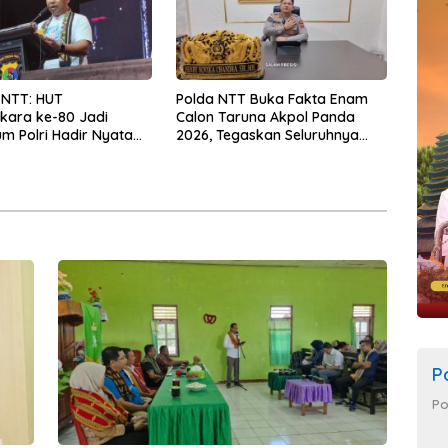
 NTT: HUT
Polda NTT Buka Fakta Enam
kara ke-80 Jadi
Calon Taruna Akpol Panda
 Polri Hadir Nyata
2026, Tegaskan Seluruhnya
kyat, Bazar UMKM dan
Penuhi Syarat Domisili dan
rah Bangkitkan
Lolos Verifikasi Disdukcapil
 Masyarakat
P
Po