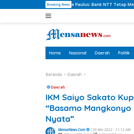
Langsung
ut Charlie Paulus: Bank NTT Tetap Menyumbang,Tetapi Selekt
Breaking News
ke
konten
tutup
Home
Nasional
Daerah
Politik
Beranda
Daerah
Daerah
IKM Saiyo Sakato Kupa
“Basamo Mangkonyo B
Nyata”
MensaNews.Com
|30 Mei 2022 : 11:12 AM