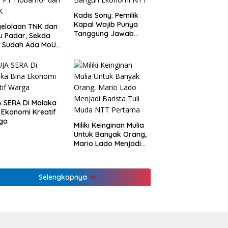
Kadis Sony: Pemilik
Kapal Wajib Punya
elolaan TNK dan
Tanggung Jawab
u Padar, Sekda
Sosial Bangun
: Sudah Ada MoU
Ekonomi NTT
Flobamor dan
K
 SERA Di Malaka
 Ekonomi Kreatif
ga
Miliki Keinginan Mulia
Untuk Banyak Orang,
Mario Lado Menjadi
Barista Tuli Muda NTT
Pertama
Selengkapnya