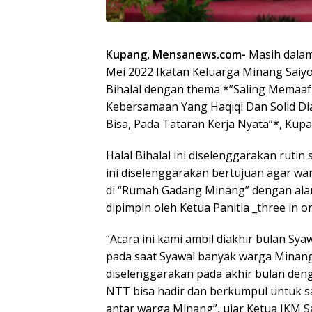
Kupang, Mensanews.com-
Masih dalam 
Mei 2022 Ikatan Keluarga Minang Saiy
Bihalal dengan thema *”Saling Mema
Kebersamaan Yang Haqiqi Dan Solid D
Bisa, Pada Tataran Kerja Nyata”*, Kup
Halal Bihalal ini diselenggarakan ruti
ini diselenggarakan bertujuan agar w
di “Rumah Gadang Minang” dengan alam
dipimpin oleh Ketua Panitia _three in o
“Acara ini kami ambil diakhir bulan S
pada saat Syawal banyak warga Minang 
diselenggarakan pada akhir bulan den
NTT bisa hadir dan berkumpul untuk s
antar warga Minang”, ujar Ketua IKM S