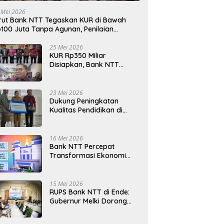
 Mei 2026
rut Bank NTT Tegaskan KUR di Bawah
100 Juta Tanpa Agunan, Penilaian
rdasarkan Kelayakan Usaha
25 Mei 2026
KUR Rp350 Miliar
Disiapkan, Bank NTT
Target Jadi Penopang
Utama Ekonomi Rakyat
23 Mei 2026
Dukung Peningkatan
Kualitas Pendidikan di
Daerah, bri.co.id Salurkan
Beasiswa bagi 59
Mahasiswa Universitas
16 Mei 2026
Katolik Weetebula
Bank NTT Percepat
Transformasi Ekonomi
Kerakyatan, UMKM Hingga
Nelayan Dapat Nafas
Baru
15 Mei 2026
RUPS Bank NTT di Ende:
Gubernur Melki Dorong
Bank NTT Jadi Mesin
Penggerak UMKM