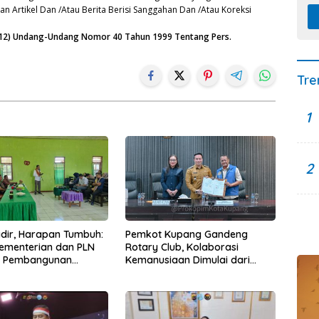
n Artikel Dan /Atau Berita Berisi Sanggahan Dan /Atau Koreksi
n (12) Undang-Undang Nomor 40 Tahun 1999 Tentang Pers.
Tre
1
2
Hadir, Harapan Tumbuh:
Pemkot Kupang Gandeng
Kementerian dan PLN
Rotary Club, Kolaborasi
t Pembangunan
Kemanusiaan Dimulai dari
uktur Desa Oelbiteno
Sanitasi Wujudkan Kota yang
Lebih Sehat