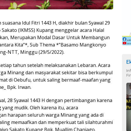
suasana Idul Fitri 1443 H, diakhir bulan Syawal 29
o Sakato (IKMSS) Kupang menggelar acara Halal
afkan, Merupakan Modal Dasar Untuk Membangun
iantara Kita”*, Sub Thema *”Basamo Mangkonyo
ang-NTT, Minggu (29/5/2022).
E
n setiap tahun setelah melaksanakan Lebaran. Acara
In
arga Minang dan masyarakat sekitar bisa berkumpul
Fi
at di Oebufu, untuk saling bermaaf-maafan yang
ne_ Bpk. Irwan.
yawal, 28 Syawal 1443 H dengan pertimbangan karena
yang mudik. Oleh karena itu, acara
gan harapan seluruh warga Minang yang ada di
aling memaafkan dan memperkuat tali silahturahmi
aiyo Sakato Kupang Bpk. Muallim Chaniago.