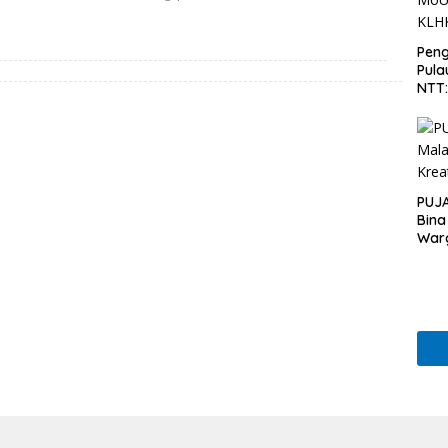
Peng
Pula
NTT
PT 
KLH
PUJA
Bina
War