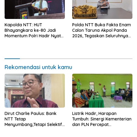
Kapolda NTT: HUT
Polda NTT Buka Fakta Enam
Bhayangkara ke-80 Jadi
Calon Taruna Akpol Panda
Momentum Polri Hadir Nyata
2026, Tegaskan Seluruhnya
untuk Rakyat, Bazar UMKM
Penuhi Syarat Domisili dan
dan Pasar Murah Bangkitkan
Lolos Verifikasi Disdukcapil
Ekonomi Masyarakat
Rekomendasi untuk kamu
Dirut Charlie Paulus: Bank
Listrik Hadir, Harapan
NTT Tetap
Tumbuh: Sinergi Kementerian
Menyumbang,Tetapi Selektif
dan PLN Percepat
Demi Kepentingan
Pembangunan Infrastruktur
Masyarakat
Desa Oelbiteno