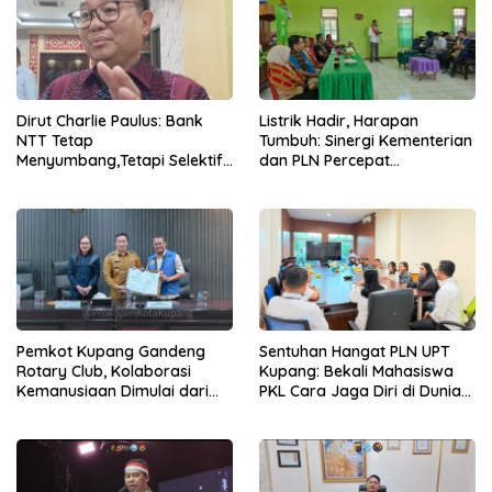
Dirut Charlie Paulus: Bank
Listrik Hadir, Harapan
NTT Tetap
Tumbuh: Sinergi Kementerian
Menyumbang,Tetapi Selektif
dan PLN Percepat
Demi Kepentingan
Pembangunan Infrastruktur
Masyarakat
Desa Oelbiteno
Pemkot Kupang Gandeng
Sentuhan Hangat PLN UPT
Rotary Club, Kolaborasi
Kupang: Bekali Mahasiswa
Kemanusiaan Dimulai dari
PKL Cara Jaga Diri di Dunia
Sanitasi Wujudkan Kota yang
Kerja
Lebih Sehat