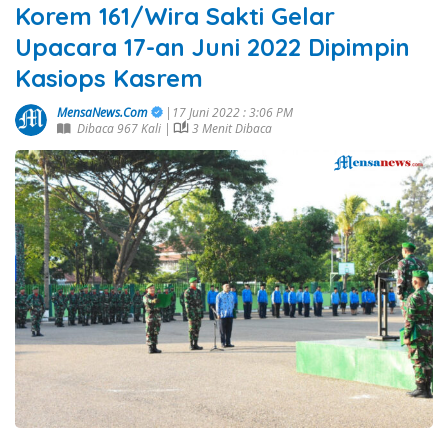
Korem 161/Wira Sakti Gelar
Upacara 17-an Juni 2022 Dipimpin
Kasiops Kasrem
MensaNews.Com
|17 Juni 2022 : 3:06 PM
Dibaca 967 Kali |
3 Menit Dibaca