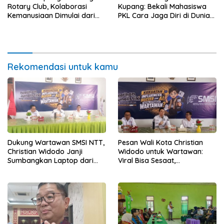
Rotary Club, Kolaborasi
Kupang: Bekali Mahasiswa
Kemanusiaan Dimulai dari
PKL Cara Jaga Diri di Dunia
Sanitasi Wujudkan Kota yang
Kerja
Lebih Sehat
Rekomendasi untuk kamu
Dukung Wartawan SMSI NTT,
Pesan Wali Kota Christian
Christian Widodo Janji
Widodo untuk Wartawan:
Sumbangkan Laptop dari
Viral Bisa Sesaat,
Dana Pribadi
Kepercayaan Bertahan
Lama