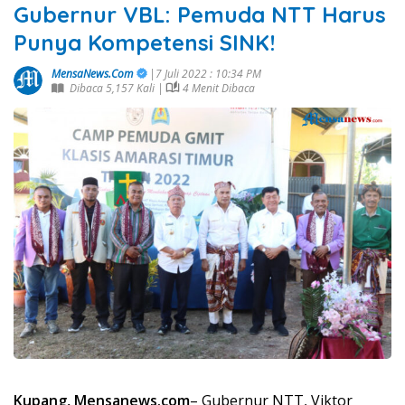
Gubernur VBL: Pemuda NTT Harus
Punya Kompetensi SINK!
MensaNews.Com
|7 Juli 2022 : 10:34 PM
Dibaca 5,157 Kali |
4 Menit Dibaca
Kupang, Mensanews.com
– Gubernur NTT, Viktor