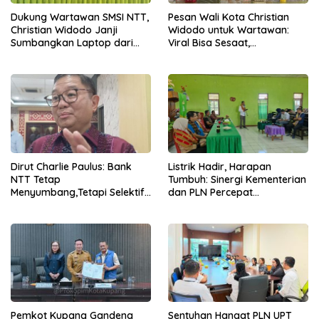
Dukung Wartawan SMSI NTT,
Pesan Wali Kota Christian
Christian Widodo Janji
Widodo untuk Wartawan:
Sumbangkan Laptop dari
Viral Bisa Sesaat,
Dana Pribadi
Kepercayaan Bertahan
Lama
Dirut Charlie Paulus: Bank
Listrik Hadir, Harapan
NTT Tetap
Tumbuh: Sinergi Kementerian
Menyumbang,Tetapi Selektif
dan PLN Percepat
Demi Kepentingan
Pembangunan Infrastruktur
Masyarakat
Desa Oelbiteno
Pemkot Kupang Gandeng
Sentuhan Hangat PLN UPT