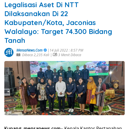
Legalisasi Aset Di NTT
Dilaksanakan Di 22
Kabupaten/Kota, Jaconias
Walalayo: Target 74.300 Bidang
Tanah
MensaNews.Com
|14 Juli 2022 : 8:57 PM
Dibaca 2,235 Kali |
3 Menit Dibaca
Kupang, mensanews.com
– Kepala Kantor Pertanahan