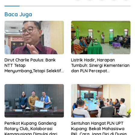
Baca Juga
Dirut Charlie Paulus: Bank
Listrik Hadir, Harapan
NTT Tetap
Tumbuh: Sinergi Kementerian
Menyumbang,Tetapi Selektif
dan PLN Percepat
Demi Kepentingan
Pembangunan Infrastruktur
Masyarakat
Desa Oelbiteno
Sentuhan Hangat PLN UPT
Pemkot Kupang Gandeng
Kupang: Bekali Mahasiswa
Rotary Club, Kolaborasi
PKL Cara Jaga Diri di Dunia
Kemanusiaan Dimulai dari