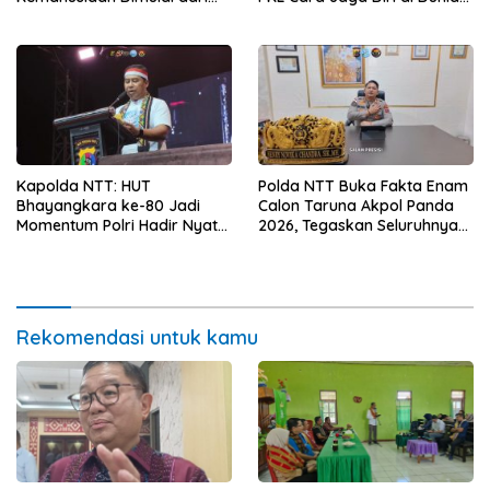
Kerja
Sanitasi Wujudkan Kota yang
Lebih Sehat
Kapolda NTT: HUT
Polda NTT Buka Fakta Enam
Bhayangkara ke-80 Jadi
Calon Taruna Akpol Panda
Momentum Polri Hadir Nyata
2026, Tegaskan Seluruhnya
untuk Rakyat, Bazar UMKM
Penuhi Syarat Domisili dan
dan Pasar Murah Bangkitkan
Lolos Verifikasi Disdukcapil
Ekonomi Masyarakat
Rekomendasi untuk kamu