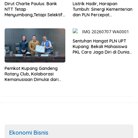
Dirut Charlie Paulus: Bank
Listrik Hadir, Harapan
NTT Tetap
Tumbuh: Sinergi Kementerian
Menyumbang,Tetapi Selektif
dan PLN Percepat
Demi Kepentingan
Pembangunan Infrastruktur
Masyarakat
Desa Oelbiteno
Sentuhan Hangat PLN UPT
Kupang: Bekali Mahasiswa
PKL Cara Jaga Diri di Dunia
Kerja
Pemkot Kupang Gandeng
Rotary Club, Kolaborasi
Kemanusiaan Dimulai dari
Sanitasi Wujudkan Kota yang
Lebih Sehat
Ekonomi Bisnis