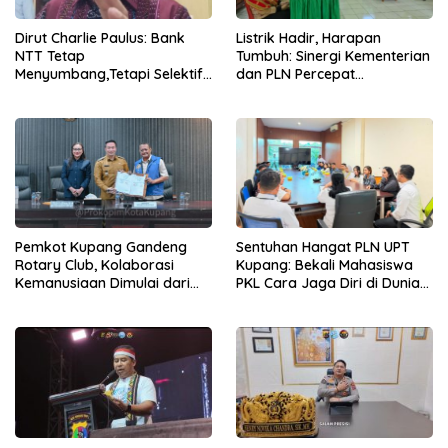
Dirut Charlie Paulus: Bank
Listrik Hadir, Harapan
NTT Tetap
Tumbuh: Sinergi Kementerian
Menyumbang,Tetapi Selektif
dan PLN Percepat
Demi Kepentingan
Pembangunan Infrastruktur
Masyarakat
Desa Oelbiteno
Pemkot Kupang Gandeng
Sentuhan Hangat PLN UPT
Rotary Club, Kolaborasi
Kupang: Bekali Mahasiswa
Kemanusiaan Dimulai dari
PKL Cara Jaga Diri di Dunia
Sanitasi Wujudkan Kota yang
Kerja
Lebih Sehat