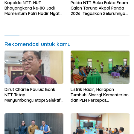
Kapolda NTT: HUT
Polda NTT Buka Fakta Enam
Bhayangkara ke-80 Jadi
Calon Taruna Akpol Panda
Momentum Polri Hadir Nyata
2026, Tegaskan Seluruhnya
untuk Rakyat, Bazar UMKM
Penuhi Syarat Domisili dan
dan Pasar Murah Bangkitkan
Lolos Verifikasi Disdukcapil
Ekonomi Masyarakat
Rekomendasi untuk kamu
Dirut Charlie Paulus: Bank
Listrik Hadir, Harapan
NTT Tetap
Tumbuh: Sinergi Kementerian
Menyumbang,Tetapi Selektif
dan PLN Percepat
Demi Kepentingan
Pembangunan Infrastruktur
Masyarakat
Desa Oelbiteno