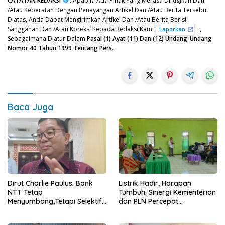
CATATAN REDAKSI
:
Apabila Ada Pihak Yang Merasa Dirugikan Dan
/Atau Keberatan Dengan Penayangan Artikel Dan /Atau Berita Tersebut
Diatas, Anda Dapat Mengirimkan Artikel Dan /Atau Berita Berisi
Sanggahan Dan /Atau Koreksi Kepada Redaksi Kami
,
Laporkan
Sebagaimana Diatur Dalam
Pasal (1) Ayat (11) Dan (12) Undang-Undang
Nomor 40 Tahun 1999 Tentang Pers.
Baca Juga
Dirut Charlie Paulus: Bank
Listrik Hadir, Harapan
NTT Tetap
Tumbuh: Sinergi Kementerian
Menyumbang,Tetapi Selektif
dan PLN Percepat
Demi Kepentingan
Pembangunan Infrastruktur
Masyarakat
Desa Oelbiteno