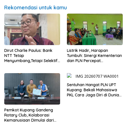
Rekomendasi untuk kamu
Dirut Charlie Paulus: Bank
Listrik Hadir, Harapan
NTT Tetap
Tumbuh: Sinergi Kementerian
Menyumbang,Tetapi Selektif
dan PLN Percepat
Demi Kepentingan
Pembangunan Infrastruktur
Masyarakat
Desa Oelbiteno
Sentuhan Hangat PLN UPT
Kupang: Bekali Mahasiswa
PKL Cara Jaga Diri di Dunia
Kerja
Pemkot Kupang Gandeng
Rotary Club, Kolaborasi
Kemanusiaan Dimulai dari
Sanitasi Wujudkan Kota yang