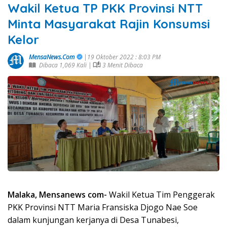
Wakil Ketua TP PKK Provinsi NTT
Minta Masyarakat Rajin Konsumsi
Kelor
MensaNews.Com
|19 Oktober 2022 : 8:03 PM
Dibaca 1,069 Kali |
3 Menit Dibaca
Malaka, Mensanews com-
Wakil Ketua Tim Penggerak
PKK Provinsi NTT Maria Fransiska Djogo Nae Soe
dalam kunjungan kerjanya di Desa Tunabesi,