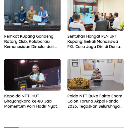
Sentuhan Hangat PLN UPT
Pemkot Kupang Gandeng
Kupang: Bekali Mahasiswa
Rotary Club, Kolaborasi
PKL Cara Jaga Diri di Dunia
Kemanusiaan Dimulai dari
Kerja
Sanitasi Wujudkan Kota yang
Lebih Sehat
Kapolda NTT: HUT
Polda NTT Buka Fakta Enam
Bhayangkara ke-80 Jadi
Calon Taruna Akpol Panda
Momentum Polri Hadir Nyata
2026, Tegaskan Seluruhnya
untuk Rakyat, Bazar UMKM
Penuhi Syarat Domisili dan
dan Pasar Murah Bangkitkan
Lolos Verifikasi Disdukcapil
Ekonomi Masyarakat