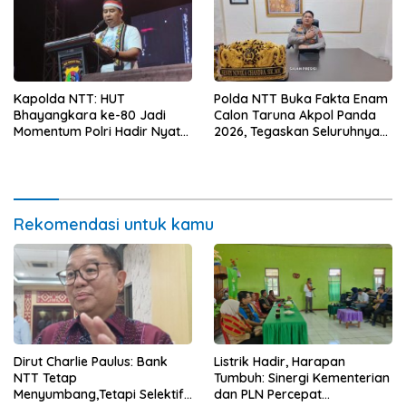
Kapolda NTT: HUT
Polda NTT Buka Fakta Enam
Bhayangkara ke-80 Jadi
Calon Taruna Akpol Panda
Momentum Polri Hadir Nyata
2026, Tegaskan Seluruhnya
untuk Rakyat, Bazar UMKM
Penuhi Syarat Domisili dan
dan Pasar Murah Bangkitkan
Lolos Verifikasi Disdukcapil
Ekonomi Masyarakat
Rekomendasi untuk kamu
Dirut Charlie Paulus: Bank
Listrik Hadir, Harapan
NTT Tetap
Tumbuh: Sinergi Kementerian
Menyumbang,Tetapi Selektif
dan PLN Percepat