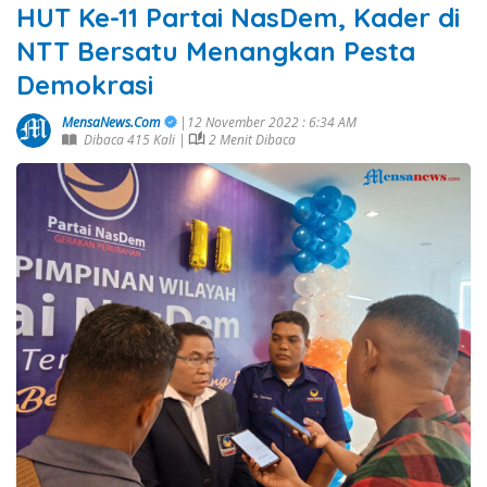
HUT Ke-11 Partai NasDem, Kader di
NTT Bersatu Menangkan Pesta
Demokrasi
MensaNews.Com
|12 November 2022 : 6:34 AM
Dibaca 415 Kali |
2 Menit Dibaca