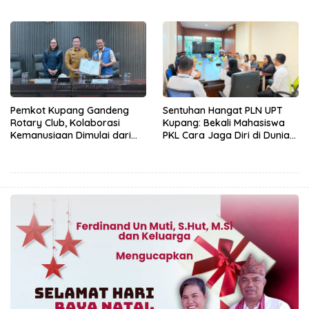
Demi Kepentingan
Pembangunan Infrastruktur
Masyarakat
Desa Oelbiteno
Pemkot Kupang Gandeng
Sentuhan Hangat PLN UPT
Rotary Club, Kolaborasi
Kupang: Bekali Mahasiswa
Kemanusiaan Dimulai dari
PKL Cara Jaga Diri di Dunia
Sanitasi Wujudkan Kota yang
Kerja
Lebih Sehat