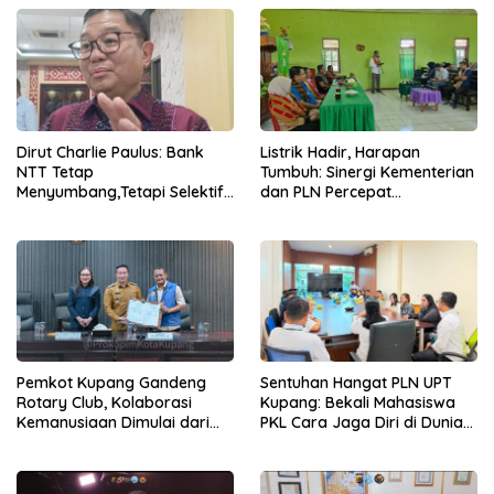
Dirut Charlie Paulus: Bank
Listrik Hadir, Harapan
NTT Tetap
Tumbuh: Sinergi Kementerian
Menyumbang,Tetapi Selektif
dan PLN Percepat
Demi Kepentingan
Pembangunan Infrastruktur
Masyarakat
Desa Oelbiteno
Pemkot Kupang Gandeng
Sentuhan Hangat PLN UPT
Rotary Club, Kolaborasi
Kupang: Bekali Mahasiswa
Kemanusiaan Dimulai dari
PKL Cara Jaga Diri di Dunia
Sanitasi Wujudkan Kota yang
Kerja
Lebih Sehat