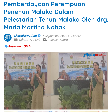
Pemberdayaan Perempuan
Penenun Malaka Dalam
Pelestarian Tenun Malaka Oleh drg.
Maria Martina Nahak
MensaNews.Com
|5 September 2023 : 2:30 PM
Dibaca 479 Kali |
3 Menit Dibaca
Reporter : Ollchan