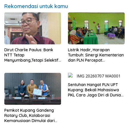
Rekomendasi untuk kamu
Dirut Charlie Paulus: Bank
Listrik Hadir, Harapan
NTT Tetap
Tumbuh: Sinergi Kementerian
Menyumbang,Tetapi Selektif
dan PLN Percepat
Demi Kepentingan
Pembangunan Infrastruktur
Masyarakat
Desa Oelbiteno
Sentuhan Hangat PLN UPT
Kupang: Bekali Mahasiswa
PKL Cara Jaga Diri di Dunia
Kerja
Pemkot Kupang Gandeng
Rotary Club, Kolaborasi
Kemanusiaan Dimulai dari
Sanitasi Wujudkan Kota yang