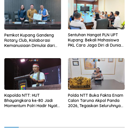
Sentuhan Hangat PLN UPT
Pemkot Kupang Gandeng
Kupang: Bekali Mahasiswa
Rotary Club, Kolaborasi
PKL Cara Jaga Diri di Dunia
Kemanusiaan Dimulai dari
Kerja
Sanitasi Wujudkan Kota yang
Lebih Sehat
Kapolda NTT: HUT
Polda NTT Buka Fakta Enam
Bhayangkara ke-80 Jadi
Calon Taruna Akpol Panda
Momentum Polri Hadir Nyata
2026, Tegaskan Seluruhnya
untuk Rakyat, Bazar UMKM
Penuhi Syarat Domisili dan
dan Pasar Murah Bangkitkan
Lolos Verifikasi Disdukcapil
Ekonomi Masyarakat