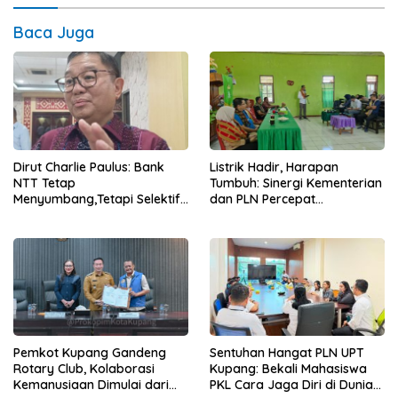
Baca Juga
Dirut Charlie Paulus: Bank
Listrik Hadir, Harapan
NTT Tetap
Tumbuh: Sinergi Kementerian
Menyumbang,Tetapi Selektif
dan PLN Percepat
Demi Kepentingan
Pembangunan Infrastruktur
Masyarakat
Desa Oelbiteno
Sentuhan Hangat PLN UPT
Pemkot Kupang Gandeng
Kupang: Bekali Mahasiswa
Rotary Club, Kolaborasi
PKL Cara Jaga Diri di Dunia
Kemanusiaan Dimulai dari