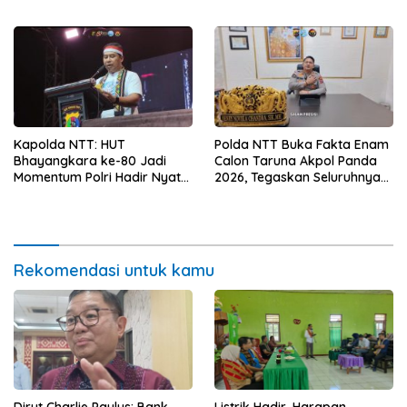
Kerja
Sanitasi Wujudkan Kota yang
Lebih Sehat
Kapolda NTT: HUT
Polda NTT Buka Fakta Enam
Bhayangkara ke-80 Jadi
Calon Taruna Akpol Panda
Momentum Polri Hadir Nyata
2026, Tegaskan Seluruhnya
untuk Rakyat, Bazar UMKM
Penuhi Syarat Domisili dan
dan Pasar Murah Bangkitkan
Lolos Verifikasi Disdukcapil
Ekonomi Masyarakat
Rekomendasi untuk kamu