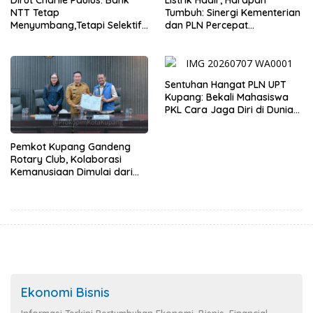
Dirut Charlie Paulus: Bank
Listrik Hadir, Harapan
NTT Tetap
Tumbuh: Sinergi Kementerian
Menyumbang,Tetapi Selektif
dan PLN Percepat
Demi Kepentingan
Pembangunan Infrastruktur
Masyarakat
Desa Oelbiteno
Sentuhan Hangat PLN UPT
Kupang: Bekali Mahasiswa
PKL Cara Jaga Diri di Dunia
Kerja
Pemkot Kupang Gandeng
Rotary Club, Kolaborasi
Kemanusiaan Dimulai dari
Sanitasi Wujudkan Kota yang
Lebih Sehat
Ekonomi Bisnis