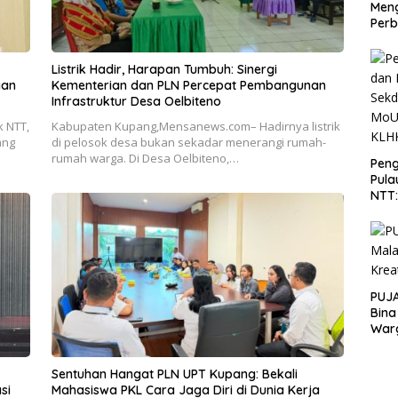
Men
Perb
Listrik Hadir, Harapan Tumbuh: Sinergi
gan
Kementerian dan PLN Percepat Pembangunan
Infrastruktur Desa Oelbiteno
 NTT,
Kabupaten Kupang,Mensanews.com– Hadirnya listrik
ang
di pelosok desa bukan sekadar menerangi rumah-
rumah warga. Di Desa Oelbiteno,…
Peng
Pula
NTT
PT 
KLH
PUJA
Bina
War
Sentuhan Hangat PLN UPT Kupang: Bekali
si
Mahasiswa PKL Cara Jaga Diri di Dunia Kerja