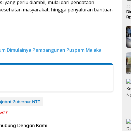
si yang perlu diambil, mulai dari pendataan
29
kesehatan masyarakat, hingga penyaluran bantuan
Di
Rp
Be
um Dimulainya Pembangunan Puspem Malaka
njabat Gubernur NTT
i NTT
rhubung Dengan Kami: