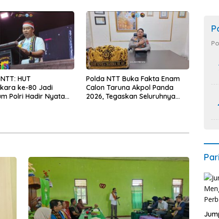
Lebih Sehat
P
Po
 NTT: HUT
Polda NTT Buka Fakta Enam
kara ke-80 Jadi
Calon Taruna Akpol Panda
 Polri Hadir Nyata
2026, Tegaskan Seluruhnya
kyat, Bazar UMKM dan
Penuhi Syarat Domisili dan
rah Bangkitkan
Lolos Verifikasi Disdukcapil
 Masyarakat
Par
Jump