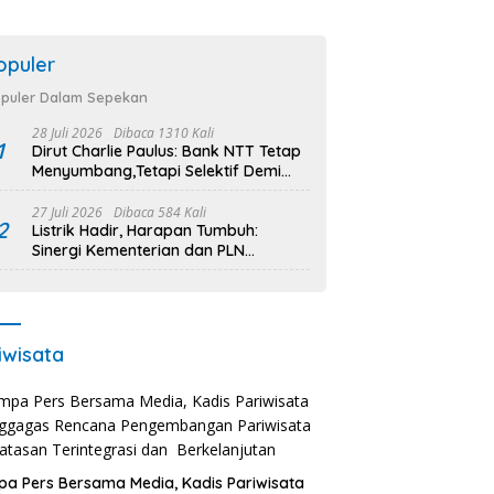
opuler
puler Dalam Sepekan
28 Juli 2026
Dibaca 1310 Kali
1
Dirut Charlie Paulus: Bank NTT Tetap
Menyumbang,Tetapi Selektif Demi
Kepentingan Masyarakat
27 Juli 2026
Dibaca 584 Kali
2
Listrik Hadir, Harapan Tumbuh:
Sinergi Kementerian dan PLN
Percepat Pembangunan Infrastruktur
Desa Oelbiteno
iwisata
a Pers Bersama Media, Kadis Pariwisata