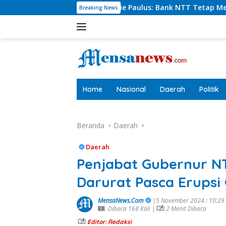
Langsung
rut Charlie Paulus: Bank NTT Tetap Menyumbang,Tetapi Selek
Breaking News
ke
konten
tutup
Home
Nasional
Daerah
Politik
Beranda
Daerah
Daerah
Penjabat Gubernur N
Darurat Pasca Erupsi
MensaNews.Com
|5 November 2024 : 10:2
Dibaca 168 Kali |
2 Menit Dibaca
Editor: Redaksi