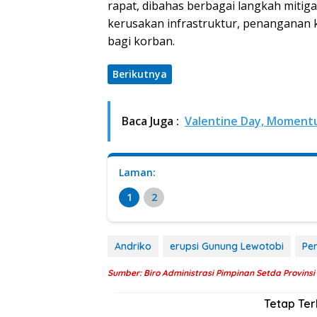
rapat, dibahas berbagai langkah mitiga
kerusakan infrastruktur, penanganan 
bagi korban.
Berikutnya
Baca Juga :
Valentine Day, Moment
Laman:
1
2
Andriko
erupsi Gunung Lewotobi
Pe
Sumber: Biro Administrasi Pimpinan Setda Provins
Tetap Te