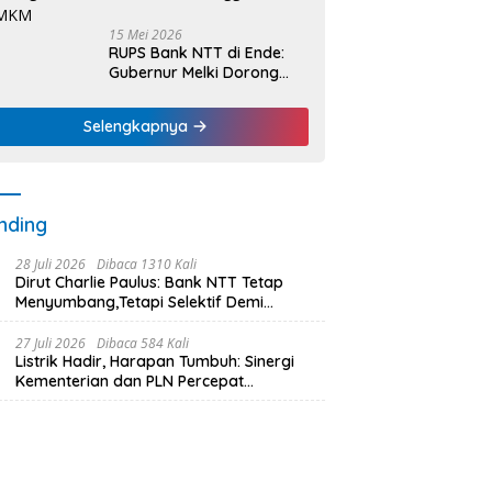
15 Mei 2026
RUPS Bank NTT di Ende:
Gubernur Melki Dorong
Bank NTT Jadi Mesin
Penggerak UMKM
Selengkapnya
nding
28 Juli 2026
Dibaca 1310 Kali
Dirut Charlie Paulus: Bank NTT Tetap
Menyumbang,Tetapi Selektif Demi
Kepentingan Masyarakat
27 Juli 2026
Dibaca 584 Kali
Listrik Hadir, Harapan Tumbuh: Sinergi
Kementerian dan PLN Percepat
Pembangunan Infrastruktur Desa
Oelbiteno