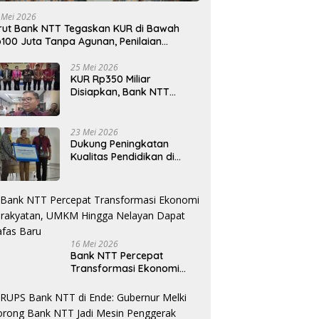
 Mei 2026
rut Bank NTT Tegaskan KUR di Bawah
100 Juta Tanpa Agunan, Penilaian
rdasarkan Kelayakan Usaha
25 Mei 2026
KUR Rp350 Miliar
Disiapkan, Bank NTT
Target Jadi Penopang
Utama Ekonomi Rakyat
23 Mei 2026
Dukung Peningkatan
Kualitas Pendidikan di
Daerah, bri.co.id Salurkan
Beasiswa bagi 59
Mahasiswa Universitas
Katolik Weetebula
16 Mei 2026
Bank NTT Percepat
Transformasi Ekonomi
Kerakyatan, UMKM Hingga
Nelayan Dapat Nafas
Baru