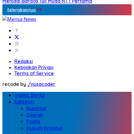
Menjadi Barista Tuli Muda NTT Pertama
Selengkapnya
Redaksi
Kebijakan Privasi
Terms of Service
recode by
./nusacoder
Indeks Berita
Kategori
Nasional
Daerah
Politik
Hukum Kriminal