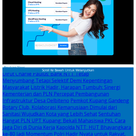
Breaking News
Scroll Ke Bawah Untuk Melanjutkan
Dirut Charlie Paulus: Bank NTT Tetap
Menyumbang,Tetapi Selektif Demi Kepentingan
Masyarakat
Listrik Hadir, Harapan Tumbuh: Sinergi
Kementerian dan PLN Percepat Pembangunan
Infrastruktur Desa Oelbiteno
Pemkot Kupang Gandeng
Rotary Club, Kolaborasi Kemanusiaan Dimulai dari
Sanitasi Wujudkan Kota yang Lebih Sehat
Sentuhan
Hangat PLN UPT Kupang: Bekali Mahasiswa PKL Cara
Jaga Diri di Dunia Kerja
Kapolda NTT: HUT Bhayangkara
ke-80 Jadi Momentum Polri Hadir Nyata untuk Rakyat,