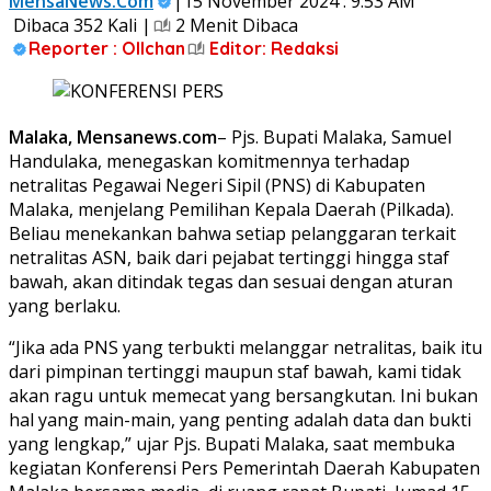
MensaNews.Com
|15 November 2024 : 9:53 AM
Dibaca 352 Kali |
2 Menit Dibaca
Reporter : Ollchan
Editor: Redaksi
Malaka, Mensanews.com
– Pjs. Bupati Malaka, Samuel
Handulaka, menegaskan komitmennya terhadap
netralitas Pegawai Negeri Sipil (PNS) di Kabupaten
Malaka, menjelang Pemilihan Kepala Daerah (Pilkada).
Beliau menekankan bahwa setiap pelanggaran terkait
netralitas ASN, baik dari pejabat tertinggi hingga staf
bawah, akan ditindak tegas dan sesuai dengan aturan
yang berlaku.
“Jika ada PNS yang terbukti melanggar netralitas, baik itu
dari pimpinan tertinggi maupun staf bawah, kami tidak
akan ragu untuk memecat yang bersangkutan. Ini bukan
hal yang main-main, yang penting adalah data dan bukti
yang lengkap,” ujar Pjs. Bupati Malaka, saat membuka
kegiatan Konferensi Pers Pemerintah Daerah Kabupaten