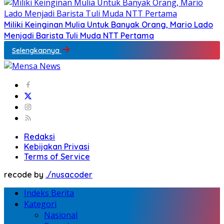
Miliki Keinginan Mulia Untuk Banyak Orang, Mario Lado
Menjadi Barista Tuli Muda NTT Pertama
Selengkapnya
Redaksi
Kebijakan Privasi
Terms of Service
recode by
./nusacoder
Indeks Berita
Kategori
Nasional