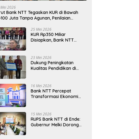
 Mei 2026
rut Bank NTT Tegaskan KUR di Bawah
100 Juta Tanpa Agunan, Penilaian
rdasarkan Kelayakan Usaha
25 Mei 2026
KUR Rp350 Miliar
Disiapkan, Bank NTT
Target Jadi Penopang
Utama Ekonomi Rakyat
23 Mei 2026
Dukung Peningkatan
Kualitas Pendidikan di
Daerah, bri.co.id Salurkan
Beasiswa bagi 59
Mahasiswa Universitas
16 Mei 2026
Katolik Weetebula
Bank NTT Percepat
Transformasi Ekonomi
Kerakyatan, UMKM Hingga
Nelayan Dapat Nafas
Baru
15 Mei 2026
RUPS Bank NTT di Ende:
Gubernur Melki Dorong
Bank NTT Jadi Mesin
Penggerak UMKM