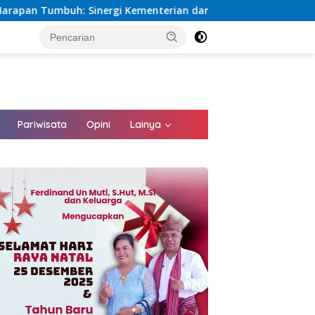
 Kementerian dan PLN Percepat Pembangunan Infrastruktur Des
tutup
Pariwisata
Opini
Lainya