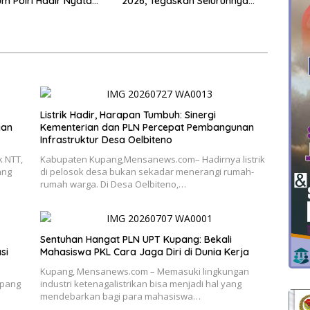
 Polri Hadir Nyata
2026, Tegaskan Seluruhnya
kyat, Bazar UMKM dan
Penuhi Syarat Domisili dan
rah Bangkitkan
Lolos Verifikasi Disdukcapil
 Masyarakat
Listrik Hadir, Harapan Tumbuh: Sinergi
gan
Kementerian dan PLN Percepat Pembangunan
Infrastruktur Desa Oelbiteno
 NTT,
Kabupaten Kupang,Mensanews.com– Hadirnya listrik
ang
di pelosok desa bukan sekadar menerangi rumah-
rumah warga. Di Desa Oelbiteno,…
Sentuhan Hangat PLN UPT Kupang: Bekali
si
Mahasiswa PKL Cara Jaga Diri di Dunia Kerja
Kupang, Mensanews.com – Memasuki lingkungan
upang
industri ketenagalistrikan bisa menjadi hal yang
mendebarkan bagi para mahasiswa…