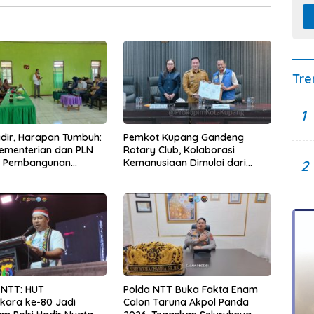
Tre
1
Hadir, Harapan Tumbuh:
Pemkot Kupang Gandeng
Kementerian dan PLN
Rotary Club, Kolaborasi
t Pembangunan
Kemanusiaan Dimulai dari
2
uktur Desa Oelbiteno
Sanitasi Wujudkan Kota yang
Lebih Sehat
 NTT: HUT
Polda NTT Buka Fakta Enam
kara ke-80 Jadi
Calon Taruna Akpol Panda