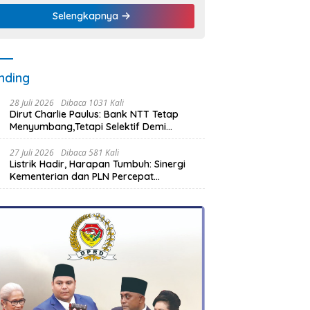
Selengkapnya
nding
28 Juli 2026
Dibaca 1031 Kali
Dirut Charlie Paulus: Bank NTT Tetap
Menyumbang,Tetapi Selektif Demi
Kepentingan Masyarakat
27 Juli 2026
Dibaca 581 Kali
Listrik Hadir, Harapan Tumbuh: Sinergi
Kementerian dan PLN Percepat
Pembangunan Infrastruktur Desa
Oelbiteno