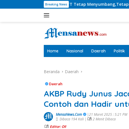
Langsung
s: Bank NTT Tetap Menyumbang,Tetapi Selektif Demi Kepenting
Breaking News
ke
konten
tutup
Home
Nasional
Daerah
Politik
Beranda
Daerah
Daerah
AKBP Rudy Junus Jacob
Contoh dan Hadir un
MensaNews.Com
|21 Maret 2025 : 5:21 PM
Dibaca 194 Kali |
2 Menit Dibaca
Editor: Oll