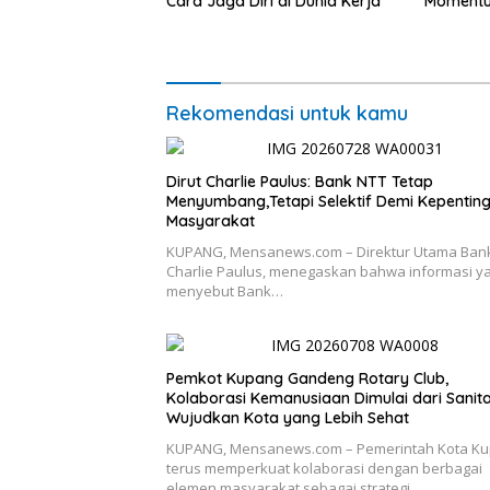
Cara Jaga Diri di Dunia Kerja
Momentum
untuk Ra
Pasar Mu
Ekonomi
Rekomendasi untuk kamu
Dirut Charlie Paulus: Bank NTT Tetap
Menyumbang,Tetapi Selektif Demi Kepentin
Masyarakat
KUPANG, Mensanews.com – Direktur Utama Bank
Charlie Paulus, menegaskan bahwa informasi y
menyebut Bank…
Pemkot Kupang Gandeng Rotary Club,
Kolaborasi Kemanusiaan Dimulai dari Sanita
Wujudkan Kota yang Lebih Sehat
KUPANG, Mensanews.com – Pemerintah Kota K
terus memperkuat kolaborasi dengan berbagai
elemen masyarakat sebagai strategi…