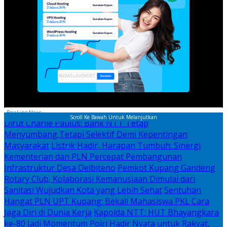
Breaking News
Scroll Ke Bawah Untuk Melanjutkan
Dirut Charlie Paulus: Bank NTT Tetap
Menyumbang,Tetapi Selektif Demi Kepentingan
Masyarakat
Listrik Hadir, Harapan Tumbuh: Sinergi
Kementerian dan PLN Percepat Pembangunan
Infrastruktur Desa Oelbiteno
Pemkot Kupang Gandeng
Rotary Club, Kolaborasi Kemanusiaan Dimulai dari
Sanitasi Wujudkan Kota yang Lebih Sehat
Sentuhan
Hangat PLN UPT Kupang: Bekali Mahasiswa PKL Cara
Jaga Diri di Dunia Kerja
Kapolda NTT: HUT Bhayangkara
ke-80 Jadi Momentum Polri Hadir Nyata untuk Rakyat,