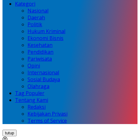
Kategori
Nasional
Daerah
Politik
Hukum Kriminal
Ekonomi Bisnis
Kesehatan
Pendidikan
Pariwisata
Opini
Internasional
Sosial Budaya
Olahraga
Tag Populer
Tentang Kami
Redaksi
Kebijakan Privasi
Terms of Service
tutup