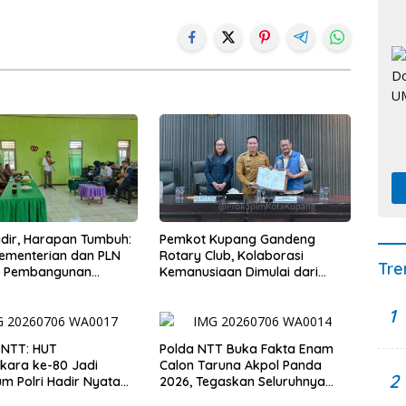
Hadir, Harapan Tumbuh:
Pemkot Kupang Gandeng
Kementerian dan PLN
Rotary Club, Kolaborasi
Tre
t Pembangunan
Kemanusiaan Dimulai dari
uktur Desa Oelbiteno
Sanitasi Wujudkan Kota yang
Lebih Sehat
1
 NTT: HUT
Polda NTT Buka Fakta Enam
kara ke-80 Jadi
Calon Taruna Akpol Panda
2
 Polri Hadir Nyata
2026, Tegaskan Seluruhnya
kyat, Bazar UMKM dan
Penuhi Syarat Domisili dan