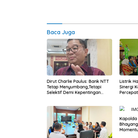
Baca Juga
Dirut Charlie Paulus: Bank NTT
Listrik 
Tetap Menyumbang,Tetapi
Sinergi 
Selektif Demi Kepentingan
Percepa
Masyarakat
Infrastr
Kapolda
Bhayang
Momentum
untuk Ra