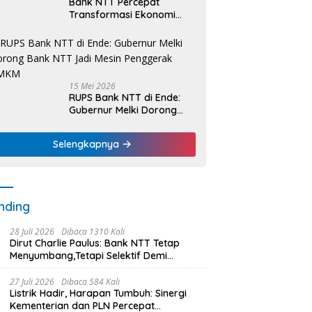
Bank NTT Percepat
Transformasi Ekonomi
Kerakyatan, UMKM Hingga
Nelayan Dapat Nafas
Baru
15 Mei 2026
RUPS Bank NTT di Ende:
Gubernur Melki Dorong
Bank NTT Jadi Mesin
Penggerak UMKM
Selengkapnya
nding
28 Juli 2026
Dibaca 1310 Kali
Dirut Charlie Paulus: Bank NTT Tetap
Menyumbang,Tetapi Selektif Demi
Kepentingan Masyarakat
27 Juli 2026
Dibaca 584 Kali
Listrik Hadir, Harapan Tumbuh: Sinergi
Kementerian dan PLN Percepat