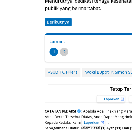
Menurutnya, dedikasi tenaga kesehata
publik yang bermartabat.
Berikutnya
Laman:
1
2
RSUD TC Hillers
Wakil Bupati Ir. Simon 
Tetap Te
Laporkan
CATATAN REDAKSI
:
Apabila Ada Pihak Yang Mera
/Atau Berita Tersebut Diatas, Anda Dapat Mengirimka
Kepada Redaksi Kami
,
Laporkan
Sebagaimana Diatur Dalam
Pasal (1) Ayat (11) Da