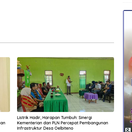
rah Bangkitkan
Lolos Verifikasi Disdukcapil
 Masyarakat
Listrik Hadir, Harapan Tumbuh: Sinergi
gan
Kementerian dan PLN Percepat Pembangunan
Infrastruktur Desa Oelbiteno