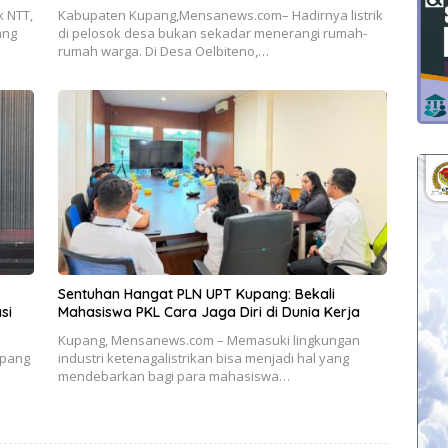
 NTT,
Kabupaten Kupang,Mensanews.com– Hadirnya listrik
ang
di pelosok desa bukan sekadar menerangi rumah-
rumah warga. Di Desa Oelbiteno,…
Sentuhan Hangat PLN UPT Kupang: Bekali
si
Mahasiswa PKL Cara Jaga Diri di Dunia Kerja
Kupang, Mensanews.com – Memasuki lingkungan
upang
industri ketenagalistrikan bisa menjadi hal yang
mendebarkan bagi para mahasiswa…