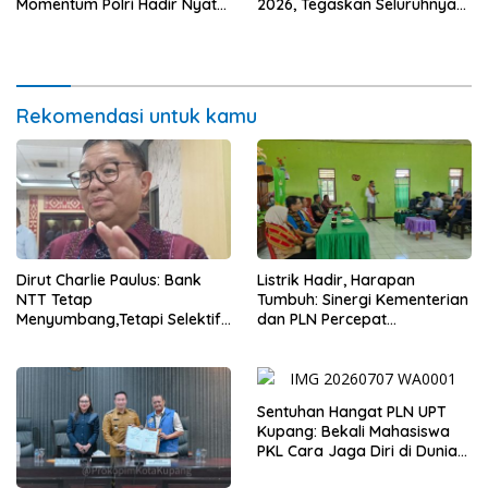
Momentum Polri Hadir Nyata
2026, Tegaskan Seluruhnya
untuk Rakyat, Bazar UMKM
Penuhi Syarat Domisili dan
dan Pasar Murah Bangkitkan
Lolos Verifikasi Disdukcapil
Ekonomi Masyarakat
Rekomendasi untuk kamu
Dirut Charlie Paulus: Bank
Listrik Hadir, Harapan
NTT Tetap
Tumbuh: Sinergi Kementerian
Menyumbang,Tetapi Selektif
dan PLN Percepat
Demi Kepentingan
Pembangunan Infrastruktur
Masyarakat
Desa Oelbiteno
Sentuhan Hangat PLN UPT
Kupang: Bekali Mahasiswa
PKL Cara Jaga Diri di Dunia
Kerja