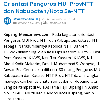
Orientasi Pengurus MUI ProvNTT
dan Kabupaten/Kota Se-NTT
MensaNews.Com
|17 Februari 2022 : 6:32 PM
Dibaca 1,407 Kali |
2 Menit Dibaca
Kupang, Mensanews.com
– Pada kegiatan orientasi
Pengurus MUI Prov. NTT dan Kabupaten/Kota se-NTT
sebagai Narasumbernya Kapolda NTT, Danrem
161/WS didampingi oleh Kasi Ops Kasrem 161/WS, Kasi
Pers Kasrem 161/WS, Kasi Ter Kasrem 161/WS, KH.
Abdul Kadir Makarim, Drs H. Muhammad S. Wongso, H.
Anwar Pua Geno serta diikuti ± 80 orang Pengurus MUI
Kabupaten dan Kota se-NTT Prov. NTT dalam rangka
mewujudkan kemaslahatan umat dan di Flobamorata
yang bertempat di Aula Asrama Haji Kupang Jln. Amabi
No.77 Kel. Oebufu Kec. Oebobo Kota Kupang, Senin
(17/01/2022).