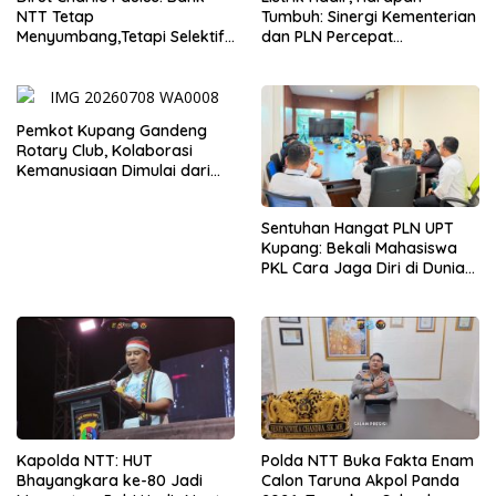
NTT Tetap
Tumbuh: Sinergi Kementerian
Menyumbang,Tetapi Selektif
dan PLN Percepat
Demi Kepentingan
Pembangunan Infrastruktur
Masyarakat
Desa Oelbiteno
Pemkot Kupang Gandeng
Rotary Club, Kolaborasi
Kemanusiaan Dimulai dari
Sanitasi Wujudkan Kota yang
Lebih Sehat
Sentuhan Hangat PLN UPT
Kupang: Bekali Mahasiswa
PKL Cara Jaga Diri di Dunia
Kerja
Kapolda NTT: HUT
Polda NTT Buka Fakta Enam
Bhayangkara ke-80 Jadi
Calon Taruna Akpol Panda