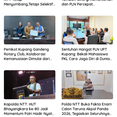
Menyumbang,Tetapi Selektif
dan PLN Percepat
Demi Kepentingan
Pembangunan Infrastruktur
Masyarakat
Desa Oelbiteno
Pemkot Kupang Gandeng
Sentuhan Hangat PLN UPT
Rotary Club, Kolaborasi
Kupang: Bekali Mahasiswa
Kemanusiaan Dimulai dari
PKL Cara Jaga Diri di Dunia
Sanitasi Wujudkan Kota yang
Kerja
Lebih Sehat
Kapolda NTT: HUT
Polda NTT Buka Fakta Enam
Bhayangkara ke-80 Jadi
Calon Taruna Akpol Panda
Momentum Polri Hadir Nyata
2026, Tegaskan Seluruhnya