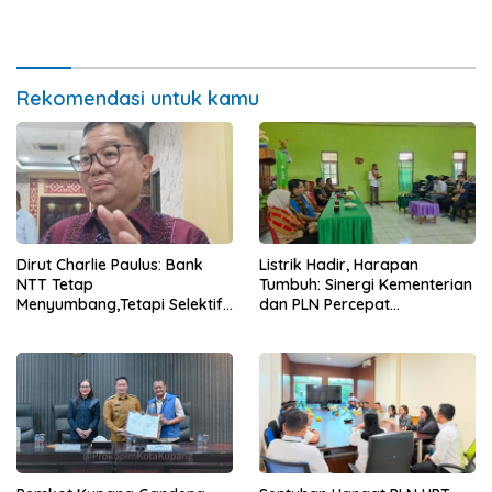
untuk Rakyat, Bazar UMKM
Penuhi Syarat Domisili dan
dan Pasar Murah Bangkitkan
Lolos Verifikasi Disdukcapil
Ekonomi Masyarakat
Rekomendasi untuk kamu
Dirut Charlie Paulus: Bank
Listrik Hadir, Harapan
NTT Tetap
Tumbuh: Sinergi Kementerian
Menyumbang,Tetapi Selektif
dan PLN Percepat
Demi Kepentingan
Pembangunan Infrastruktur
Masyarakat
Desa Oelbiteno