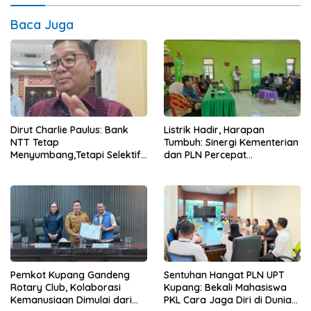
Baca Juga
Dirut Charlie Paulus: Bank
Listrik Hadir, Harapan
NTT Tetap
Tumbuh: Sinergi Kementerian
Menyumbang,Tetapi Selektif
dan PLN Percepat
Demi Kepentingan
Pembangunan Infrastruktur
Masyarakat
Desa Oelbiteno
Pemkot Kupang Gandeng
Sentuhan Hangat PLN UPT
Rotary Club, Kolaborasi
Kupang: Bekali Mahasiswa
Kemanusiaan Dimulai dari
PKL Cara Jaga Diri di Dunia