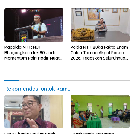
Sanitasi Wujudkan Kota yang
Kerja
Lebih Sehat
Kapolda NTT: HUT
Polda NTT Buka Fakta Enam
Bhayangkara ke-80 Jadi
Calon Taruna Akpol Panda
Momentum Polri Hadir Nyata
2026, Tegaskan Seluruhnya
untuk Rakyat, Bazar UMKM
Penuhi Syarat Domisili dan
dan Pasar Murah Bangkitkan
Lolos Verifikasi Disdukcapil
Ekonomi Masyarakat
Rekomendasi untuk kamu
Dirut Charlie Paulus: Bank
Listrik Hadir, Harapan