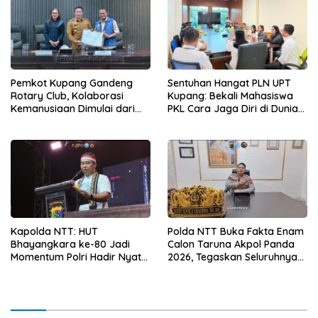
Pemkot Kupang Gandeng
Sentuhan Hangat PLN UPT
Rotary Club, Kolaborasi
Kupang: Bekali Mahasiswa
Kemanusiaan Dimulai dari
PKL Cara Jaga Diri di Dunia
Sanitasi Wujudkan Kota yang
Kerja
Lebih Sehat
Kapolda NTT: HUT
Polda NTT Buka Fakta Enam
Bhayangkara ke-80 Jadi
Calon Taruna Akpol Panda
Momentum Polri Hadir Nyata
2026, Tegaskan Seluruhnya
untuk Rakyat, Bazar UMKM
Penuhi Syarat Domisili dan
dan Pasar Murah Bangkitkan
Lolos Verifikasi Disdukcapil
Ekonomi Masyarakat