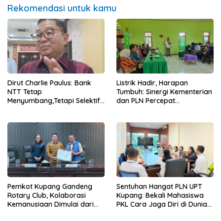
Rekomendasi untuk kamu
Dirut Charlie Paulus: Bank
Listrik Hadir, Harapan
NTT Tetap
Tumbuh: Sinergi Kementerian
Menyumbang,Tetapi Selektif
dan PLN Percepat
Demi Kepentingan
Pembangunan Infrastruktur
Masyarakat
Desa Oelbiteno
Pemkot Kupang Gandeng
Sentuhan Hangat PLN UPT
Rotary Club, Kolaborasi
Kupang: Bekali Mahasiswa
Kemanusiaan Dimulai dari
PKL Cara Jaga Diri di Dunia
Sanitasi Wujudkan Kota yang
Kerja