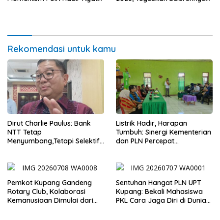
untuk Rakyat, Bazar UMKM
Penuhi Syarat Domisili dan
dan Pasar Murah Bangkitkan
Lolos Verifikasi Disdukcapil
Ekonomi Masyarakat
Rekomendasi untuk kamu
Dirut Charlie Paulus: Bank
Listrik Hadir, Harapan
NTT Tetap
Tumbuh: Sinergi Kementerian
Menyumbang,Tetapi Selektif
dan PLN Percepat
Demi Kepentingan
Pembangunan Infrastruktur
Masyarakat
Desa Oelbiteno
Pemkot Kupang Gandeng
Sentuhan Hangat PLN UPT
Rotary Club, Kolaborasi
Kupang: Bekali Mahasiswa
Kemanusiaan Dimulai dari
PKL Cara Jaga Diri di Dunia
Sanitasi Wujudkan Kota yang
Kerja
Lebih Sehat