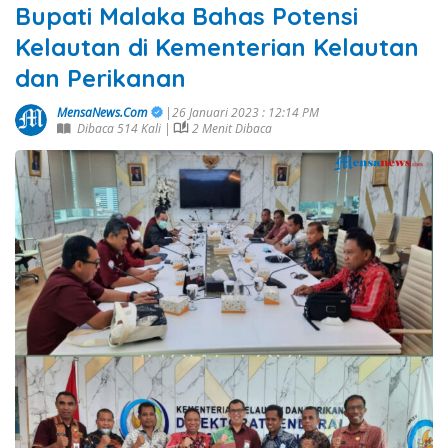
Bupati Malaka Bahas Potensi
Kelautan di Kementerian Kelautan
dan Perikanan
MensaNews.Com
|26 Januari 2023 : 12:14 PM
Dibaca 514 Kali |
2 Menit Dibaca