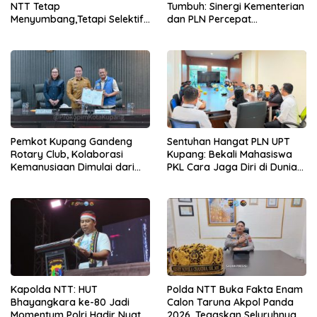
NTT Tetap
Tumbuh: Sinergi Kementerian
Menyumbang,Tetapi Selektif
dan PLN Percepat
Demi Kepentingan
Pembangunan Infrastruktur
Masyarakat
Desa Oelbiteno
Pemkot Kupang Gandeng
Sentuhan Hangat PLN UPT
Rotary Club, Kolaborasi
Kupang: Bekali Mahasiswa
Kemanusiaan Dimulai dari
PKL Cara Jaga Diri di Dunia
Sanitasi Wujudkan Kota yang
Kerja
Lebih Sehat
Kapolda NTT: HUT
Polda NTT Buka Fakta Enam
Bhayangkara ke-80 Jadi
Calon Taruna Akpol Panda
Momentum Polri Hadir Nyata
2026, Tegaskan Seluruhnya