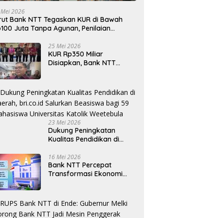
 Mei 2026
rut Bank NTT Tegaskan KUR di Bawah
100 Juta Tanpa Agunan, Penilaian
rdasarkan Kelayakan Usaha
25 Mei 2026
KUR Rp350 Miliar
Disiapkan, Bank NTT
Target Jadi Penopang
Utama Ekonomi Rakyat
23 Mei 2026
Dukung Peningkatan
Kualitas Pendidikan di
Daerah, bri.co.id Salurkan
Beasiswa bagi 59
16 Mei 2026
Bank NTT Percepat
Mahasiswa Universitas
Transformasi Ekonomi
Katolik Weetebula
Kerakyatan, UMKM Hingga
Nelayan Dapat Nafas
Baru