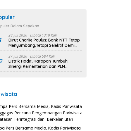
opuler
puler Dalam Sepekan
28 Juli 2026
Dibaca 1310 Kali
1
Dirut Charlie Paulus: Bank NTT Tetap
Menyumbang,Tetapi Selektif Demi
Kepentingan Masyarakat
27 Juli 2026
Dibaca 584 Kali
2
Listrik Hadir, Harapan Tumbuh:
Sinergi Kementerian dan PLN
Percepat Pembangunan Infrastruktur
Desa Oelbiteno
iwisata
a Pers Bersama Media, Kadis Pariwisata