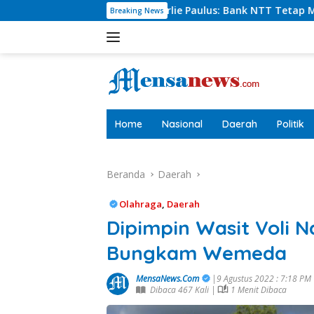
Langsung
Dirut Charlie Paulus: Bank NTT Tetap Menyumbang,Tetapi S
Breaking News
ke
konten
tutup
Home
Nasional
Daerah
Politik
Beranda
Daerah
Olahraga
,
Daerah
Dipimpin Wasit Voli N
Bungkam Wemeda
MensaNews.Com
|9 Agustus 2022 : 7:18 PM
Dibaca 467 Kali |
1 Menit Dibaca