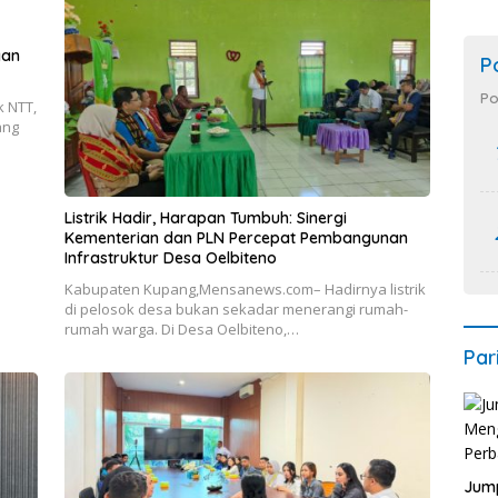
gan
P
Po
 NTT,
ang
Listrik Hadir, Harapan Tumbuh: Sinergi
Kementerian dan PLN Percepat Pembangunan
Infrastruktur Desa Oelbiteno
Kabupaten Kupang,Mensanews.com– Hadirnya listrik
di pelosok desa bukan sekadar menerangi rumah-
rumah warga. Di Desa Oelbiteno,…
Par
Jump