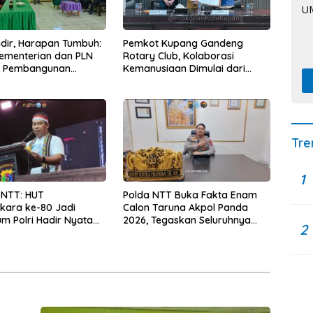
Hadir, Harapan Tumbuh:
Pemkot Kupang Gandeng
Kementerian dan PLN
Rotary Club, Kolaborasi
t Pembangunan
Kemanusiaan Dimulai dari
uktur Desa Oelbiteno
Sanitasi Wujudkan Kota yang
Lebih Sehat
Tre
1
 NTT: HUT
Polda NTT Buka Fakta Enam
kara ke-80 Jadi
Calon Taruna Akpol Panda
 Polri Hadir Nyata
2026, Tegaskan Seluruhnya
2
kyat, Bazar UMKM dan
Penuhi Syarat Domisili dan
rah Bangkitkan
Lolos Verifikasi Disdukcapil
 Masyarakat