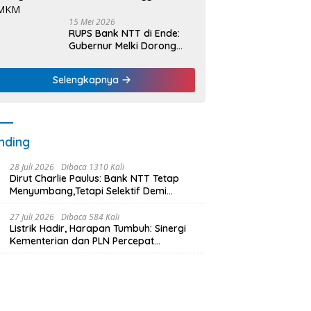
15 Mei 2026
RUPS Bank NTT di Ende:
Gubernur Melki Dorong
Bank NTT Jadi Mesin
Penggerak UMKM
Selengkapnya
nding
28 Juli 2026
Dibaca 1310 Kali
Dirut Charlie Paulus: Bank NTT Tetap
Menyumbang,Tetapi Selektif Demi
Kepentingan Masyarakat
27 Juli 2026
Dibaca 584 Kali
Listrik Hadir, Harapan Tumbuh: Sinergi
Kementerian dan PLN Percepat
Pembangunan Infrastruktur Desa
Oelbiteno