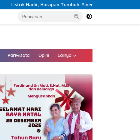
arapan Tumbuh: Sinergi Kementerian dan PLN Percepat Pembang
tutup
Pariwisata
Opini
Lainya