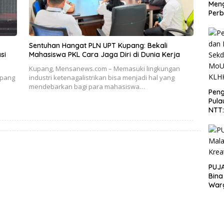
Men
Perb
Sentuhan Hangat PLN UPT Kupang: Bekali
si
Mahasiswa PKL Cara Jaga Diri di Dunia Kerja
Kupang, Mensanews.com – Memasuki lingkungan
upang
industri ketenagalistrikan bisa menjadi hal yang
mendebarkan bagi para mahasiswa…
Peng
Pula
NTT
PT 
KLH
PUJA
Bina
War