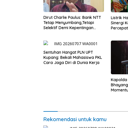
Dirut Charlie Paulus: Bank NTT
Listrik 
Tetap Menyumbang,Tetapi
Sinergi 
Selektif Demi Kepentingan
Percepa
Masyarakat
Infrastr
Sentuhan Hangat PLN UPT
Kupang: Bekali Mahasiswa PKL
Cara Jaga Diri di Dunia Kerja
Kapolda
Bhayang
Momentum
untuk Ra
Pasar Mu
Ekonomi
Rekomendasi untuk kamu