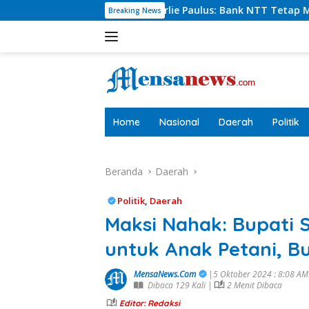
Langsung
Dirut Charlie Paulus: Bank NTT Tetap Menyumbang,Tetapi Sele
Breaking News
ke
konten
tutup
Home
Nasional
Daerah
Politik
Beranda
Daerah
Politik
,
Daerah
Maksi Nahak: Bupati 
untuk Anak Petani, B
MensaNews.Com
|5 Oktober 2024 : 8:08 A
Dibaca 129 Kali |
2 Menit Dibaca
Editor: Redaksi