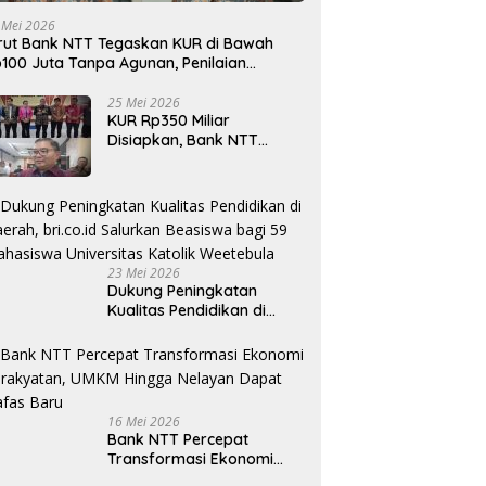
 Mei 2026
rut Bank NTT Tegaskan KUR di Bawah
100 Juta Tanpa Agunan, Penilaian
rdasarkan Kelayakan Usaha
25 Mei 2026
KUR Rp350 Miliar
Disiapkan, Bank NTT
Target Jadi Penopang
Utama Ekonomi Rakyat
23 Mei 2026
Dukung Peningkatan
Kualitas Pendidikan di
Daerah, bri.co.id Salurkan
Beasiswa bagi 59
Mahasiswa Universitas
Katolik Weetebula
16 Mei 2026
Bank NTT Percepat
Transformasi Ekonomi
Kerakyatan, UMKM Hingga