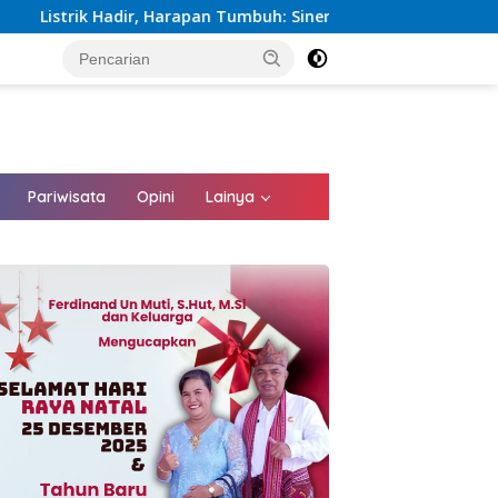
apan Tumbuh: Sinergi Kementerian dan PLN Percepat Pembanguna
tutup
Pariwisata
Opini
Lainya