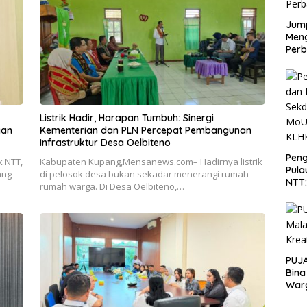
Jump
Men
Perb
Listrik Hadir, Harapan Tumbuh: Sinergi
gan
Kementerian dan PLN Percepat Pembangunan
Infrastruktur Desa Oelbiteno
Peng
 NTT,
Kabupaten Kupang,Mensanews.com– Hadirnya listrik
Pula
ang
di pelosok desa bukan sekadar menerangi rumah-
NTT
rumah warga. Di Desa Oelbiteno,…
PT 
KLH
PUJA
Bina
War