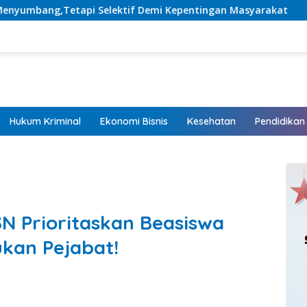
ktif Demi Kepentingan Masyarakat
Listrik Hadir, Har
Hukum Kriminal
Ekonomi Bisnis
Kesehatan
Pendidikan
SN Prioritaskan Beasiswa
ukan Pejabat!
M