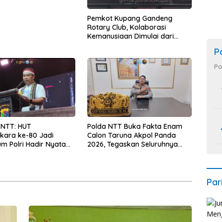
Pemkot Kupang Gandeng
Rotary Club, Kolaborasi
Kemanusiaan Dimulai dari
Sanitasi Wujudkan Kota yang
P
Lebih Sehat
Po
 NTT: HUT
Polda NTT Buka Fakta Enam
kara ke-80 Jadi
Calon Taruna Akpol Panda
 Polri Hadir Nyata
2026, Tegaskan Seluruhnya
kyat, Bazar UMKM dan
Penuhi Syarat Domisili dan
rah Bangkitkan
Lolos Verifikasi Disdukcapil
 Masyarakat
Par