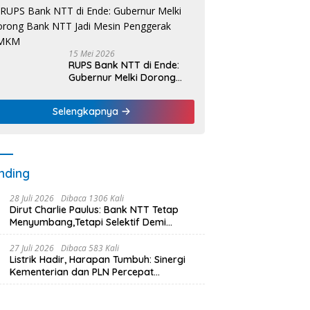
Nelayan Dapat Nafas
Baru
15 Mei 2026
RUPS Bank NTT di Ende:
Gubernur Melki Dorong
Bank NTT Jadi Mesin
Penggerak UMKM
Selengkapnya
nding
28 Juli 2026
Dibaca 1306 Kali
Dirut Charlie Paulus: Bank NTT Tetap
Menyumbang,Tetapi Selektif Demi
Kepentingan Masyarakat
27 Juli 2026
Dibaca 583 Kali
Listrik Hadir, Harapan Tumbuh: Sinergi
Kementerian dan PLN Percepat
Pembangunan Infrastruktur Desa
Oelbiteno