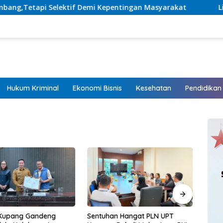
mi Kepentingan Masyarakat
Listrik Hadir, Harapan Tum
Hukum Kriminal
Ekonomi Bisnis
Kesehatan
Pendidikan
Kupang Gandeng
Sentuhan Hangat PLN UPT
Kapo