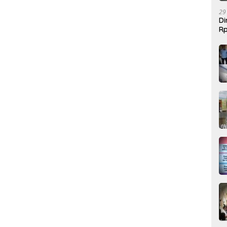
29
Di
Rp
Be