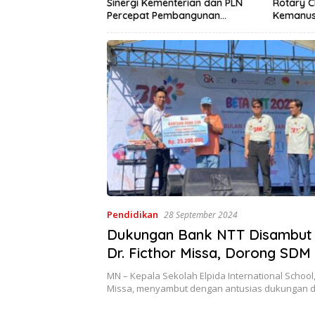
umbang,Tetapi
Sinergi Kementerian dan PLN
Rotary C
mi Kepentingan
Percepat Pembangunan
Kemanusi
Infrastruktur Desa Oelbiteno
Sanitasi
Lebih Se
Pendidikan
28 September 2024
Dukungan Bank NTT Disambut
Dr. Ficthor Missa, Dorong SDM
Melalui Kampung Inggris
MN – Kepala Sekolah Elpida International School, 
Missa, menyambut dengan antusias dukungan 