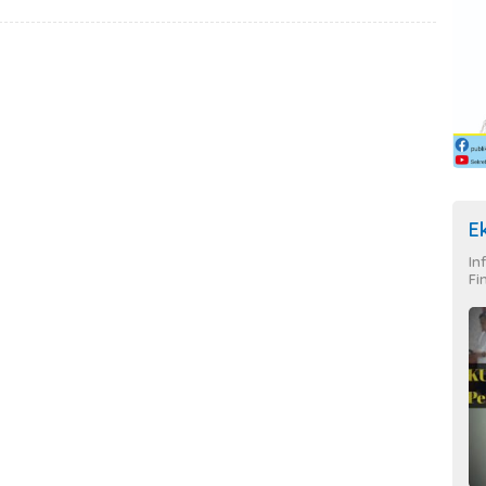
E
In
Fi