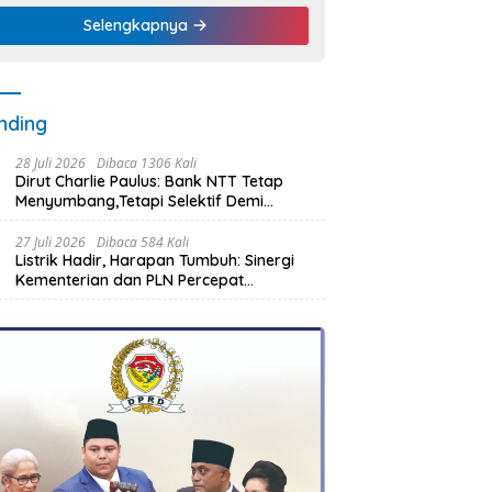
Selengkapnya
nding
28 Juli 2026
Dibaca 1306 Kali
Dirut Charlie Paulus: Bank NTT Tetap
Menyumbang,Tetapi Selektif Demi
Kepentingan Masyarakat
27 Juli 2026
Dibaca 584 Kali
Listrik Hadir, Harapan Tumbuh: Sinergi
Kementerian dan PLN Percepat
Pembangunan Infrastruktur Desa
Oelbiteno