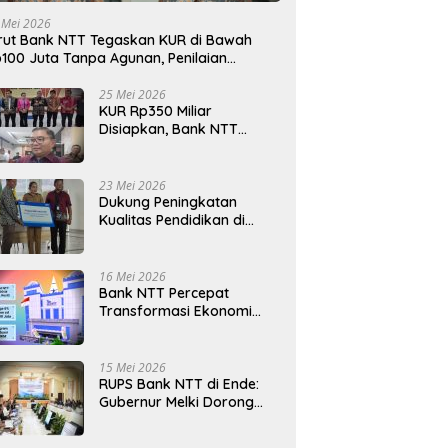
 Mei 2026
rut Bank NTT Tegaskan KUR di Bawah
100 Juta Tanpa Agunan, Penilaian
rdasarkan Kelayakan Usaha
25 Mei 2026
KUR Rp350 Miliar
Disiapkan, Bank NTT
Target Jadi Penopang
Utama Ekonomi Rakyat
23 Mei 2026
Dukung Peningkatan
Kualitas Pendidikan di
Daerah, bri.co.id Salurkan
Beasiswa bagi 59
Mahasiswa Universitas
16 Mei 2026
Katolik Weetebula
Bank NTT Percepat
Transformasi Ekonomi
Kerakyatan, UMKM Hingga
Nelayan Dapat Nafas
Baru
15 Mei 2026
RUPS Bank NTT di Ende:
Gubernur Melki Dorong
Bank NTT Jadi Mesin
Penggerak UMKM