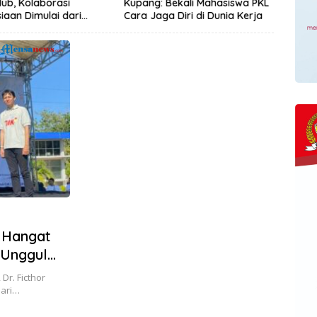
lub, Kolaborasi
Kupang: Bekali Mahasiswa PKL
Bhay
aan Dimulai dari
Cara Jaga Diri di Dunia Kerja
Mome
 Wujudkan Kota yang
untu
hat
Pasa
Ekon
 Hangat
 Unggul
Dr. Ficthor
dari…