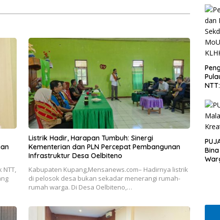
 Masyarakat
Peng
Pula
NTT
PT 
KLH
Listrik Hadir, Harapan Tumbuh: Sinergi
PUJA
gan
Kementerian dan PLN Percepat Pembangunan
Bina
Infrastruktur Desa Oelbiteno
War
 NTT,
Kabupaten Kupang,Mensanews.com– Hadirnya listrik
ang
di pelosok desa bukan sekadar menerangi rumah-
rumah warga. Di Desa Oelbiteno,…