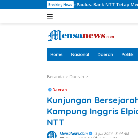
Langsung
Dirut Charlie Paulus: Bank NTT Tetap Menyumbang,Tetapi S
Breaking News
ke
konten
tutup
Home
Nasional
Daerah
Politik
Beranda
Daerah
Daerah
Kunjungan Bersejarah
Kampung Inggris Elpi
NTT
MensaNews.Com
|3 Juli 2024 : 8:44 AM