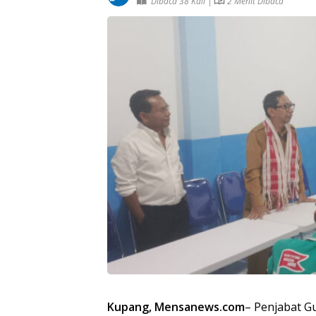
Dibaca 38 Kali |
2 Menit Dibaca
Kupang, Mensanews.com
– Penjabat G