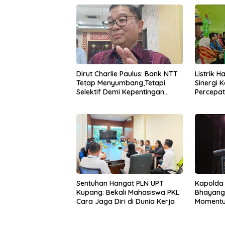
Dirut Charlie Paulus: Bank NTT
Listrik 
Tetap Menyumbang,Tetapi
Sinergi 
Selektif Demi Kepentingan
Percepa
Masyarakat
Infrastr
Kapolda
Sentuhan Hangat PLN UPT
Bhayang
Kupang: Bekali Mahasiswa PKL
Momentum
Cara Jaga Diri di Dunia Kerja
untuk Ra
Pasar Mu