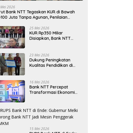
 Mei 2026
rut Bank NTT Tegaskan KUR di Bawah
100 Juta Tanpa Agunan, Penilaian
rdasarkan Kelayakan Usaha
25 Mei 2026
KUR Rp350 Miliar
Disiapkan, Bank NTT
Target Jadi Penopang
Utama Ekonomi Rakyat
23 Mei 2026
Dukung Peningkatan
Kualitas Pendidikan di
Daerah, bri.co.id Salurkan
Beasiswa bagi 59
Mahasiswa Universitas
16 Mei 2026
Katolik Weetebula
Bank NTT Percepat
Transformasi Ekonomi
Kerakyatan, UMKM Hingga
Nelayan Dapat Nafas
Baru
15 Mei 2026