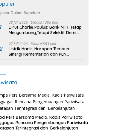
opuler
puler Dalam Sepekan
28 Juli 2026
Dibaca 1303 Kali
1
Dirut Charlie Paulus: Bank NTT Tetap
Menyumbang,Tetapi Selektif Demi
Kepentingan Masyarakat
27 Juli 2026
Dibaca 583 Kali
2
Listrik Hadir, Harapan Tumbuh:
Sinergi Kementerian dan PLN
Percepat Pembangunan Infrastruktur
Desa Oelbiteno
iwisata
a Pers Bersama Media, Kadis Pariwisata
ggagas Rencana Pengembangan Pariwisata
atasan Terintegrasi dan Berkelanjutan