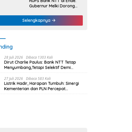
RUPS Bank NTT di Ende:
Gubernur Melki Dorong
Bank NTT Jadi Mesin
Penggerak UMKM
Selengkapnya
nding
28 Juli 2026
Dibaca 1303 Kali
Dirut Charlie Paulus: Bank NTT Tetap
Menyumbang,Tetapi Selektif Demi
Kepentingan Masyarakat
27 Juli 2026
Dibaca 583 Kali
Listrik Hadir, Harapan Tumbuh: Sinergi
Kementerian dan PLN Percepat
Pembangunan Infrastruktur Desa
Oelbiteno