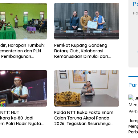
P
Po
Hadir, Harapan Tumbuh:
Pemkot Kupang Gandeng
Kementerian dan PLN
Rotary Club, Kolaborasi
t Pembangunan
Kemanusiaan Dimulai dari
uktur Desa Oelbiteno
Sanitasi Wujudkan Kota yang
Lebih Sehat
Par
 NTT: HUT
Polda NTT Buka Fakta Enam
kara ke-80 Jadi
Calon Taruna Akpol Panda
Jump
 Polri Hadir Nyata
2026, Tegaskan Seluruhnya
Men
kyat, Bazar UMKM dan
Penuhi Syarat Domisili dan
Perb
rah Bangkitkan
Lolos Verifikasi Disdukcapil