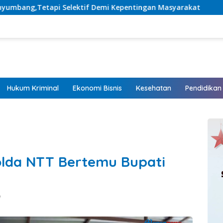
i Kepentingan Masyarakat
Listrik Hadir, Harapan Tumb
Hukum Kriminal
Ekonomi Bisnis
Kesehatan
Pendidikan
lda NTT Bertemu Bupati
M