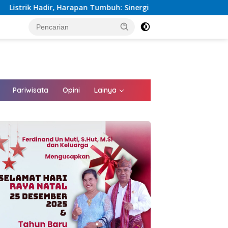
uh: Sinergi Kementerian dan PLN Percepat Pembangunan Infrast
tutup
Pariwisata
Opini
Lainya