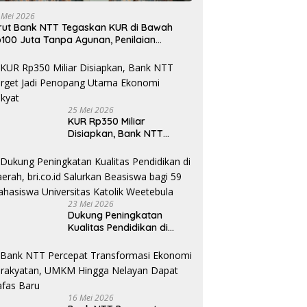
 Mei 2026
rut Bank NTT Tegaskan KUR di Bawah
100 Juta Tanpa Agunan, Penilaian
rdasarkan Kelayakan Usaha
25 Mei 2026
KUR Rp350 Miliar
Disiapkan, Bank NTT
Target Jadi Penopang
Utama Ekonomi Rakyat
23 Mei 2026
Dukung Peningkatan
Kualitas Pendidikan di
Daerah, bri.co.id Salurkan
Beasiswa bagi 59
Mahasiswa Universitas
Katolik Weetebula
16 Mei 2026