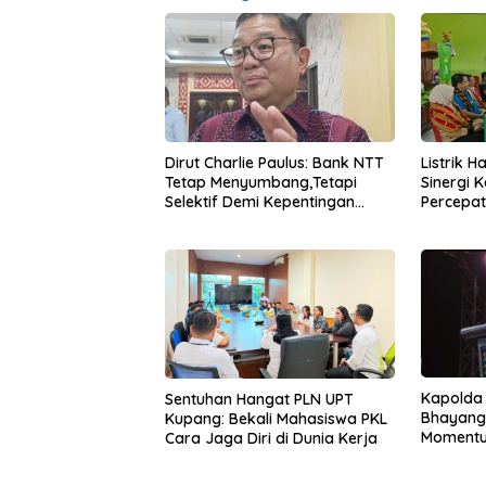
Dirut Charlie Paulus: Bank NTT
Listrik 
Tetap Menyumbang,Tetapi
Sinergi 
Selektif Demi Kepentingan
Percepa
Masyarakat
Infrastr
Kapolda
Sentuhan Hangat PLN UPT
Bhayang
Kupang: Bekali Mahasiswa PKL
Momentum
Cara Jaga Diri di Dunia Kerja
untuk Ra
Pasar Mu