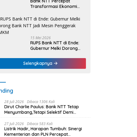
Bank NTT Percepat
Transformasi Ekonomi
Kerakyatan, UMKM Hingga
Nelayan Dapat Nafas
Baru
15 Mei 2026
RUPS Bank NTT di Ende:
Gubernur Melki Dorong
Bank NTT Jadi Mesin
Penggerak UMKM
Selengkapnya
nding
28 Juli 2026
Dibaca 1306 Kali
Dirut Charlie Paulus: Bank NTT Tetap
Menyumbang,Tetapi Selektif Demi
Kepentingan Masyarakat
27 Juli 2026
Dibaca 583 Kali
Listrik Hadir, Harapan Tumbuh: Sinergi
Kementerian dan PLN Percepat