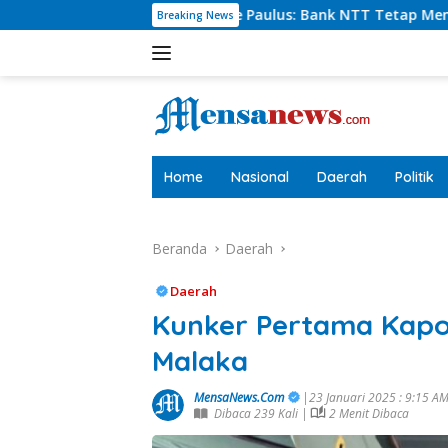
Langsung
rlie Paulus: Bank NTT Tetap Menyumbang,Tetapi Selektif Dem
Breaking News
ke
konten
tutup
Home
Nasional
Daerah
Politik
Beranda
Daerah
Daerah
Kunker Pertama Kapo
Malaka
MensaNews.Com
|23 Januari 2025 : 9:15 A
Dibaca 239 Kali |
2 Menit Dibaca