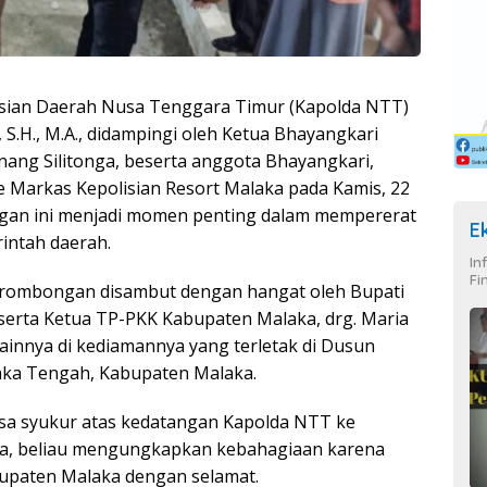
isian Daerah Nusa Tenggara Timur (Kapolda NTT)
, S.H., M.A., didampingi oleh Ketua Bhayangkari
ang Silitonga, beserta anggota Bhayangkari,
 Markas Kepolisian Resort Malaka pada Kamis, 22
ungan ini menjadi momen penting dalam mempererat
E
intah daerah.
In
Fi
n rombongan disambut dengan hangat oleh Bupati
beserta Ketua TP-PKK Kabupaten Malaka, drg. Maria
ainnya di kediamannya yang terletak di Dusun
aka Tengah, Kabupaten Malaka.
a syukur atas kedatangan Kapolda NTT ke
a, beliau mengungkapkan kebahagiaan karena
upaten Malaka dengan selamat.