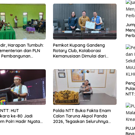
Jump
Men
Perb
Hadir, Harapan Tumbuh:
Pemkot Kupang Gandeng
Kementerian dan PLN
Rotary Club, Kolaborasi
t Pembangunan
Kemanusiaan Dimulai dari
uktur Desa Oelbiteno
Sanitasi Wujudkan Kota yang
Lebih Sehat
Peng
Pula
NTT
PT 
KLH
 NTT: HUT
Polda NTT Buka Fakta Enam
kara ke-80 Jadi
Calon Taruna Akpol Panda
 Polri Hadir Nyata
2026, Tegaskan Seluruhnya
kyat, Bazar UMKM dan
Penuhi Syarat Domisili dan
PUJA
rah Bangkitkan
Lolos Verifikasi Disdukcapil
Bina