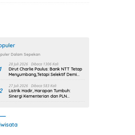
Pembangunan Infrastruktur Desa
Oelbiteno
opuler
puler Dalam Sepekan
28 Juli 2026
Dibaca 1306 Kali
1
Dirut Charlie Paulus: Bank NTT Tetap
Menyumbang,Tetapi Selektif Demi
Kepentingan Masyarakat
27 Juli 2026
Dibaca 583 Kali
2
Listrik Hadir, Harapan Tumbuh:
Sinergi Kementerian dan PLN
Percepat Pembangunan Infrastruktur
Desa Oelbiteno
iwisata