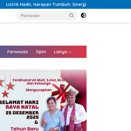
buh: Sinergi Kementerian dan PLN Percepat Pembangunan Infra
tutup
Pariwisata
Opini
Lainya