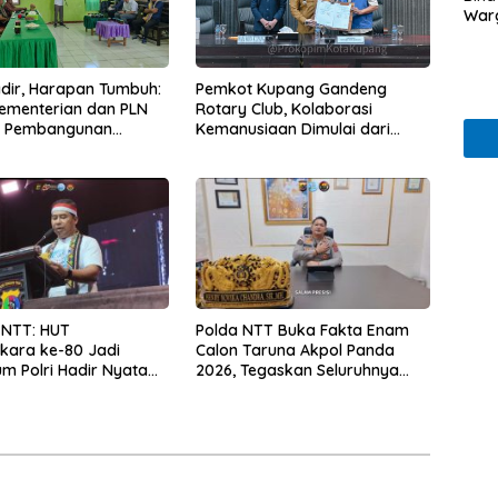
War
Hadir, Harapan Tumbuh:
Pemkot Kupang Gandeng
Kementerian dan PLN
Rotary Club, Kolaborasi
t Pembangunan
Kemanusiaan Dimulai dari
uktur Desa Oelbiteno
Sanitasi Wujudkan Kota yang
Lebih Sehat
 NTT: HUT
Polda NTT Buka Fakta Enam
kara ke-80 Jadi
Calon Taruna Akpol Panda
 Polri Hadir Nyata
2026, Tegaskan Seluruhnya
kyat, Bazar UMKM dan
Penuhi Syarat Domisili dan
rah Bangkitkan
Lolos Verifikasi Disdukcapil
 Masyarakat