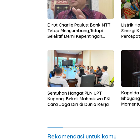
Dirut Charlie Paulus: Bank NTT
Listrik 
Tetap Menyumbang,Tetapi
Sinergi 
Selektif Demi Kepentingan
Percepa
Masyarakat
Infrastr
Kapolda
Sentuhan Hangat PLN UPT
Bhayang
Kupang: Bekali Mahasiswa PKL
Momentum
Cara Jaga Diri di Dunia Kerja
untuk Ra
Pasar Mu
Ekonomi
Rekomendasi untuk kamu