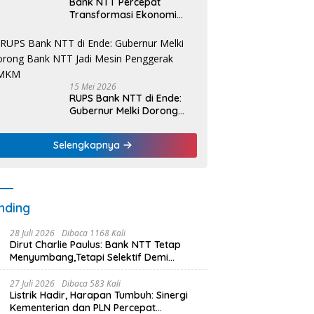
Bank NTT Percepat
Transformasi Ekonomi
Kerakyatan, UMKM Hingga
Nelayan Dapat Nafas
Baru
15 Mei 2026
RUPS Bank NTT di Ende:
Gubernur Melki Dorong
Bank NTT Jadi Mesin
Penggerak UMKM
Selengkapnya
nding
28 Juli 2026
Dibaca 1168 Kali
Dirut Charlie Paulus: Bank NTT Tetap
Menyumbang,Tetapi Selektif Demi
Kepentingan Masyarakat
27 Juli 2026
Dibaca 583 Kali
Listrik Hadir, Harapan Tumbuh: Sinergi
Kementerian dan PLN Percepat