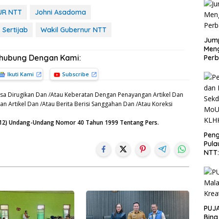
UR NTT
Johni Asadoma
Sertijab
Wakil Gubernur NTT
Jump
Men
rhubung Dengan Kami:
Perb
Ikuti Kami
Subscribe
sa Dirugikan Dan /Atau Keberatan Dengan Penayangan Artikel Dan
n Artikel Dan /Atau Berita Berisi Sanggahan Dan /Atau Koreksi
n (12) Undang-Undang Nomor 40 Tahun 1999 Tentang Pers.
Peng
Pula
NTT
PT 
KLH
PUJA
Bina