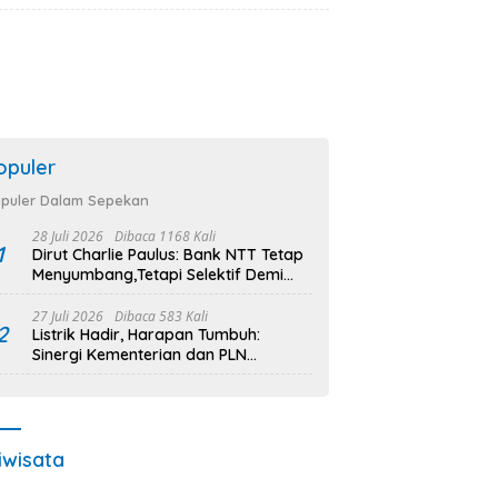
Pembangunan Infrastruktur Desa
Oelbiteno
opuler
puler Dalam Sepekan
28 Juli 2026
Dibaca 1168 Kali
1
Dirut Charlie Paulus: Bank NTT Tetap
Menyumbang,Tetapi Selektif Demi
Kepentingan Masyarakat
27 Juli 2026
Dibaca 583 Kali
2
Listrik Hadir, Harapan Tumbuh:
Sinergi Kementerian dan PLN
Percepat Pembangunan Infrastruktur
Desa Oelbiteno
iwisata