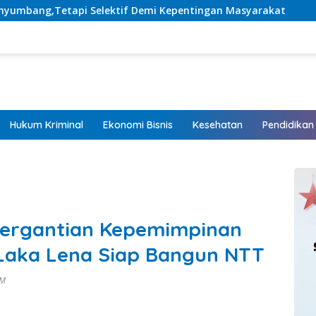
mi Kepentingan Masyarakat
Listrik Hadir, Harapan Tum
Hukum Kriminal
Ekonomi Bisnis
Kesehatan
Pendidikan
 Pergantian Kepemimpinan
 Laka Lena Siap Bangun NTT
AM