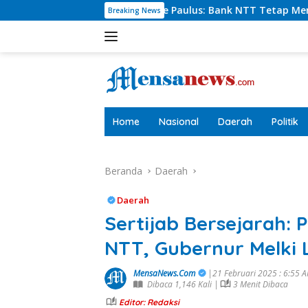
Langsung
arlie Paulus: Bank NTT Tetap Menyumbang,Tetapi Selektif De
Breaking News
ke
konten
tutup
Home
Nasional
Daerah
Politik
Beranda
Daerah
Daerah
Sertijab Bersejarah:
NTT, Gubernur Melki
MensaNews.Com
|21 Februari 2025 : 6:55 
Dibaca 1,146 Kali |
3 Menit Dibaca
Editor: Redaksi