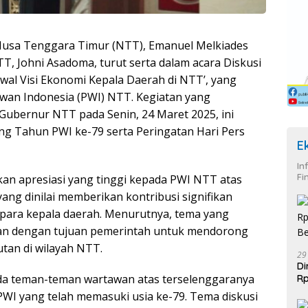
usa Tenggara Timur (NTT), Emanuel Melkiades
, Johni Asadoma, turut serta dalam acara Diskusi
al Visi Ekonomi Kepala Daerah di NTT’, yang
wan Indonesia (PWI) NTT. Kegiatan yang
Gubernur NTT pada Senin, 24 Maret 2025, ini
ng Tahun PWI ke-79 serta Peringatan Hari Pers
E
In
Fi
n apresiasi yang tinggi kepada PWI NTT atas
yang dinilai memberikan kontribusi signifikan
para kepala daerah. Menurutnya, tema yang
levan dengan tujuan pemerintah untuk mendorong
tan di wilayah NTT.
29
Di
da teman-teman wartawan atas terselenggaranya
Rp
Be
 PWI yang telah memasuki usia ke-79. Tema diskusi