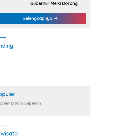
Gubernur Melki Dorong
Bank NTT Jadi Mesin
Penggerak UMKM
Selengkapnya
nding
opuler
puler Dalam Sepekan
iwisata