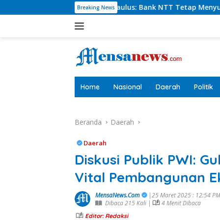
Langsung
Charlie Paulus: Bank NTT Tetap Menyumbang,Tetapi Selektif D
Breaking News
ke
konten
tutup
Home
Nasional
Daerah
Politik
Beranda
Daerah
Daerah
Diskusi Publik PWI: G
Vital Pembangunan E
MensaNews.Com
|25 Maret 2025 : 12:54 P
Dibaca 215 Kali |
4 Menit Dibaca
Editor: Redaksi