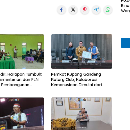
PUJA
Bina
War
Hadir, Harapan Tumbuh:
Pemkot Kupang Gandeng
Kementerian dan PLN
Rotary Club, Kolaborasi
t Pembangunan
Kemanusiaan Dimulai dari
uktur Desa Oelbiteno
Sanitasi Wujudkan Kota yang
Lebih Sehat