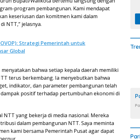
luruh Bupati/Walikota bertemu langsung dengan
rogram-program pembangunan. Kami mendapat
kkan keseriusan dan komitmen kami dalam
 NTT,” jelasnya.
(OVOP): Strategi Pemerintah untuk
Tre
sar Global
a menyatakan bahwa setiap kepala daerah memiliki
 NTT terus berkembang. Ia menyebutkan bahwa
get, indikator, dan parameter pembangunan telah
n dampak positif terhadap pertumbuhan ekonomi di
P
Po
al NTT yang bekerja di media nasional. Mereka
ontribusi dalam pembangunan NTT. Saya meminta
men kami bersama Pemerintah Pusat agar dapat
Par
bernur.