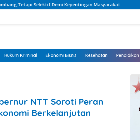
emi Kepentingan Masyarakat
Listrik Hadir, Harapan T
Hukum Kriminal
Ekonomi Bisnis
Kesehatan
Pendidikan
ubernur NTT Soroti Peran
konomi Berkelanjutan
M