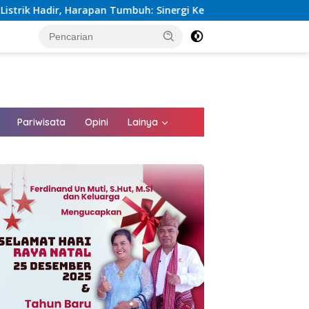
umbuh: Sinergi Kementerian dan PLN Percepat Pembangunan Infr
tutup
Pariwisata
Opini
Lainya