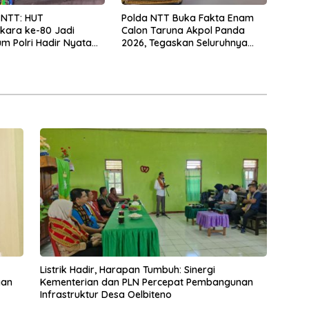
 NTT: HUT
Polda NTT Buka Fakta Enam
kara ke-80 Jadi
Calon Taruna Akpol Panda
 Polri Hadir Nyata
2026, Tegaskan Seluruhnya
kyat, Bazar UMKM dan
Penuhi Syarat Domisili dan
rah Bangkitkan
Lolos Verifikasi Disdukcapil
 Masyarakat
Listrik Hadir, Harapan Tumbuh: Sinergi
gan
Kementerian dan PLN Percepat Pembangunan
Infrastruktur Desa Oelbiteno