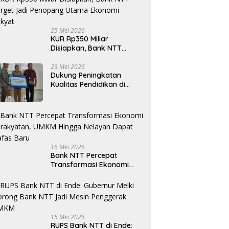
25 Mei 2026
KUR Rp350 Miliar
Disiapkan, Bank NTT
Target Jadi Penopang
Utama Ekonomi Rakyat
23 Mei 2026
Dukung Peningkatan
Kualitas Pendidikan di
Daerah, bri.co.id Salurkan
Beasiswa bagi 59
Mahasiswa Universitas
Katolik Weetebula
16 Mei 2026
Bank NTT Percepat
Transformasi Ekonomi
Kerakyatan, UMKM Hingga
Nelayan Dapat Nafas
Baru
15 Mei 2026
RUPS Bank NTT di Ende: