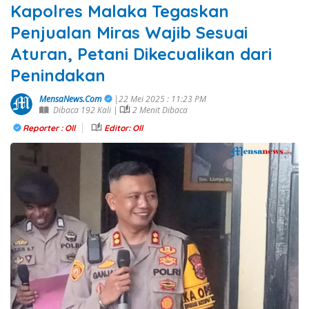
Kapolres Malaka Tegaskan
Penjualan Miras Wajib Sesuai
Aturan, Petani Dikecualikan dari
Penindakan
MensaNews.Com
|22 Mei 2025 : 11:23 PM
Dibaca 192 Kali |
2 Menit Dibaca
Reporter : Oll
Editor: Oll