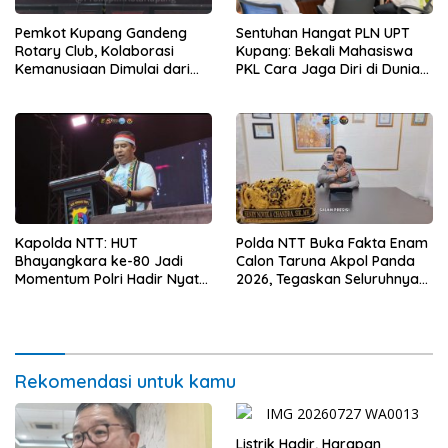
Pemkot Kupang Gandeng
Sentuhan Hangat PLN UPT
Rotary Club, Kolaborasi
Kupang: Bekali Mahasiswa
Kemanusiaan Dimulai dari
PKL Cara Jaga Diri di Dunia
Sanitasi Wujudkan Kota yang
Kerja
Lebih Sehat
Kapolda NTT: HUT
Polda NTT Buka Fakta Enam
Bhayangkara ke-80 Jadi
Calon Taruna Akpol Panda
Momentum Polri Hadir Nyata
2026, Tegaskan Seluruhnya
untuk Rakyat, Bazar UMKM
Penuhi Syarat Domisili dan
dan Pasar Murah Bangkitkan
Lolos Verifikasi Disdukcapil
Ekonomi Masyarakat
Rekomendasi untuk kamu
Listrik Hadir, Harapan