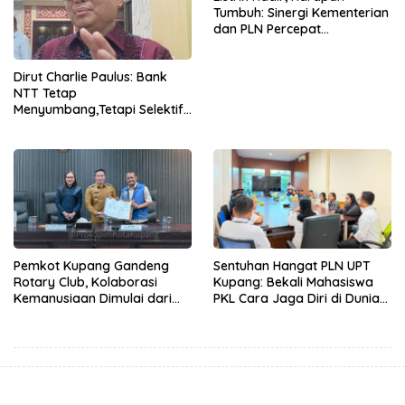
Tumbuh: Sinergi Kementerian
dan PLN Percepat
Pembangunan Infrastruktur
Desa Oelbiteno
Dirut Charlie Paulus: Bank
NTT Tetap
Menyumbang,Tetapi Selektif
Demi Kepentingan
Masyarakat
Pemkot Kupang Gandeng
Sentuhan Hangat PLN UPT
Rotary Club, Kolaborasi
Kupang: Bekali Mahasiswa
Kemanusiaan Dimulai dari
PKL Cara Jaga Diri di Dunia
Sanitasi Wujudkan Kota yang
Kerja
Lebih Sehat