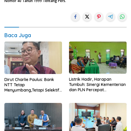
Nomor 40 Tahun 1999 Tentang Pers.
Baca Juga
Listrik Hadir, Harapan
Dirut Charlie Paulus: Bank
Tumbuh: Sinergi Kementerian
NTT Tetap
dan PLN Percepat
Menyumbang,Tetapi Selektif
Pembangunan Infrastruktur
Demi Kepentingan
Desa Oelbiteno
Masyarakat