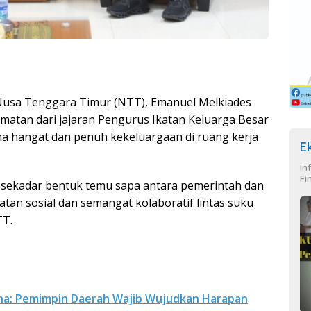
usa Tenggara Timur (NTT), Emanuel Melkiades
atan dari jajaran Pengurus Ikatan Keluarga Besar
a hangat dan penuh kekeluargaan di ruang kerja
E
In
Fi
 sekadar bentuk temu sapa antara pemerintah dan
katan sosial dan semangat kolaboratif lintas suku
TT.
na: Pemimpin Daerah Wajib Wujudkan Harapan