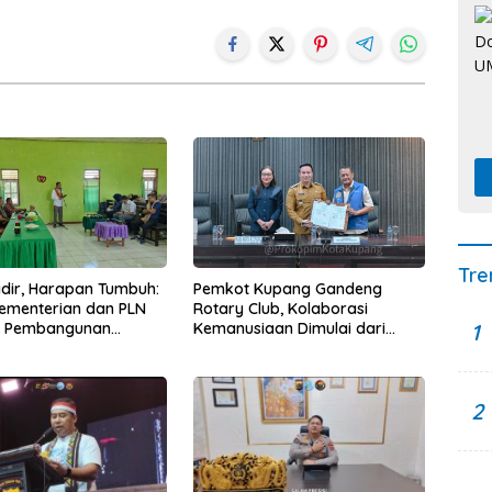
Tre
Hadir, Harapan Tumbuh:
Pemkot Kupang Gandeng
Kementerian dan PLN
Rotary Club, Kolaborasi
1
t Pembangunan
Kemanusiaan Dimulai dari
uktur Desa Oelbiteno
Sanitasi Wujudkan Kota yang
Lebih Sehat
2