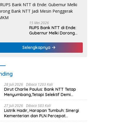
Nelayan Dapat Nafas
Baru
15 Mei 2026
RUPS Bank NTT di Ende:
Gubernur Melki Dorong
Bank NTT Jadi Mesin
Penggerak UMKM
Selengkapnya
nding
28 Juli 2026
Dibaca 1203 Kali
Dirut Charlie Paulus: Bank NTT Tetap
Menyumbang,Tetapi Selektif Demi
Kepentingan Masyarakat
27 Juli 2026
Dibaca 583 Kali
Listrik Hadir, Harapan Tumbuh: Sinergi
Kementerian dan PLN Percepat
Pembangunan Infrastruktur Desa
Oelbiteno