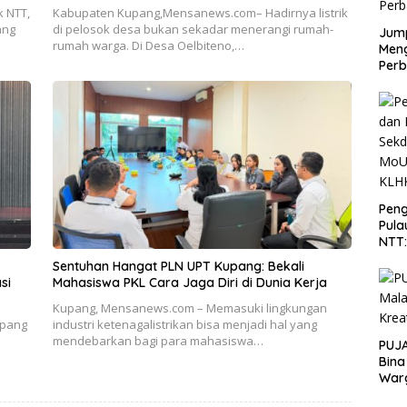
 NTT,
Kabupaten Kupang,Mensanews.com– Hadirnya listrik
ang
di pelosok desa bukan sekadar menerangi rumah-
Jump
rumah warga. Di Desa Oelbiteno,…
Men
Perb
Peng
Pula
NTT
PT 
Sentuhan Hangat PLN UPT Kupang: Bekali
KLH
si
Mahasiswa PKL Cara Jaga Diri di Dunia Kerja
Kupang, Mensanews.com – Memasuki lingkungan
upang
industri ketenagalistrikan bisa menjadi hal yang
mendebarkan bagi para mahasiswa…
PUJA
Bina
War