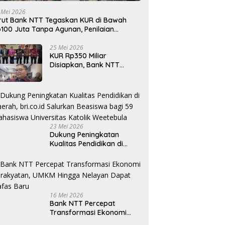
 Mei 2026
rut Bank NTT Tegaskan KUR di Bawah
100 Juta Tanpa Agunan, Penilaian
rdasarkan Kelayakan Usaha
25 Mei 2026
KUR Rp350 Miliar
Disiapkan, Bank NTT
Target Jadi Penopang
Utama Ekonomi Rakyat
23 Mei 2026
Dukung Peningkatan
Kualitas Pendidikan di
Daerah, bri.co.id Salurkan
Beasiswa bagi 59
Mahasiswa Universitas
Katolik Weetebula
16 Mei 2026
Bank NTT Percepat
Transformasi Ekonomi
Kerakyatan, UMKM Hingga