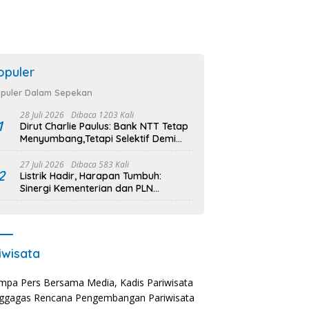
opuler
puler Dalam Sepekan
28 Juli 2026
Dibaca 1203 Kali
1
Dirut Charlie Paulus: Bank NTT Tetap
Menyumbang,Tetapi Selektif Demi
Kepentingan Masyarakat
27 Juli 2026
Dibaca 583 Kali
2
Listrik Hadir, Harapan Tumbuh:
Sinergi Kementerian dan PLN
Percepat Pembangunan Infrastruktur
Desa Oelbiteno
iwisata