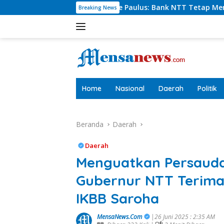
Langsung
rut Charlie Paulus: Bank NTT Tetap Menyumbang,Tetapi Selek
Breaking News
ke
konten
tutup
Home
Nasional
Daerah
Politik
Beranda
Daerah
Daerah
Menguatkan Persaud
Gubernur NTT Terima
IKBB Saroha
MensaNews.Com
|26 Juni 2025 : 2:35 AM