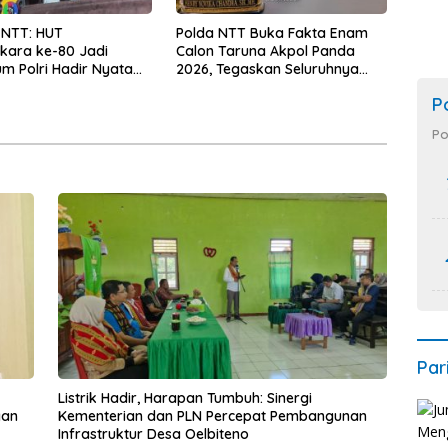
 NTT: HUT
Polda NTT Buka Fakta Enam
kara ke-80 Jadi
Calon Taruna Akpol Panda
 Polri Hadir Nyata
2026, Tegaskan Seluruhnya
kyat, Bazar UMKM dan
Penuhi Syarat Domisili dan
P
rah Bangkitkan
Lolos Verifikasi Disdukcapil
 Masyarakat
Po
Par
Listrik Hadir, Harapan Tumbuh: Sinergi
gan
Kementerian dan PLN Percepat Pembangunan
Infrastruktur Desa Oelbiteno