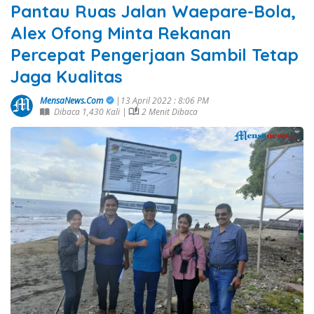
Pantau Ruas Jalan Waepare-Bola,
Alex Ofong Minta Rekanan
Percepat Pengerjaan Sambil Tetap
Jaga Kualitas
MensaNews.Com
|13 April 2022 : 8:06 PM
Dibaca 1,430 Kali |
2 Menit Dibaca