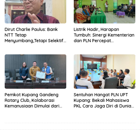
Dirut Charlie Paulus: Bank
Listrik Hadir, Harapan
NTT Tetap
Tumbuh: Sinergi Kementerian
Menyumbang,Tetapi Selektif
dan PLN Percepat
Demi Kepentingan
Pembangunan Infrastruktur
Masyarakat
Desa Oelbiteno
Pemkot Kupang Gandeng
Sentuhan Hangat PLN UPT
Rotary Club, Kolaborasi
Kupang: Bekali Mahasiswa
Kemanusiaan Dimulai dari
PKL Cara Jaga Diri di Dunia
Sanitasi Wujudkan Kota yang
Kerja
Lebih Sehat