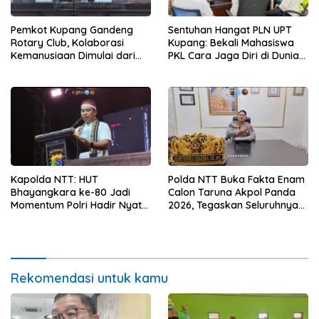
Pemkot Kupang Gandeng
Sentuhan Hangat PLN UPT
Rotary Club, Kolaborasi
Kupang: Bekali Mahasiswa
Kemanusiaan Dimulai dari
PKL Cara Jaga Diri di Dunia
Sanitasi Wujudkan Kota yang
Kerja
Lebih Sehat
Kapolda NTT: HUT
Polda NTT Buka Fakta Enam
Bhayangkara ke-80 Jadi
Calon Taruna Akpol Panda
Momentum Polri Hadir Nyata
2026, Tegaskan Seluruhnya
untuk Rakyat, Bazar UMKM
Penuhi Syarat Domisili dan
dan Pasar Murah Bangkitkan
Lolos Verifikasi Disdukcapil
Ekonomi Masyarakat
Rekomendasi untuk kamu