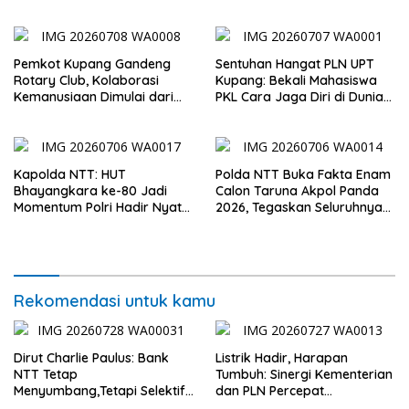
Demi Kepentingan
Masyarakat
Pemkot Kupang Gandeng
Sentuhan Hangat PLN UPT
Rotary Club, Kolaborasi
Kupang: Bekali Mahasiswa
Kemanusiaan Dimulai dari
PKL Cara Jaga Diri di Dunia
Sanitasi Wujudkan Kota yang
Kerja
Lebih Sehat
Kapolda NTT: HUT
Polda NTT Buka Fakta Enam
Bhayangkara ke-80 Jadi
Calon Taruna Akpol Panda
Momentum Polri Hadir Nyata
2026, Tegaskan Seluruhnya
untuk Rakyat, Bazar UMKM
Penuhi Syarat Domisili dan
dan Pasar Murah Bangkitkan
Lolos Verifikasi Disdukcapil
Ekonomi Masyarakat
Rekomendasi untuk kamu
Dirut Charlie Paulus: Bank
Listrik Hadir, Harapan
NTT Tetap
Tumbuh: Sinergi Kementerian
Menyumbang,Tetapi Selektif
dan PLN Percepat
Demi Kepentingan
Pembangunan Infrastruktur