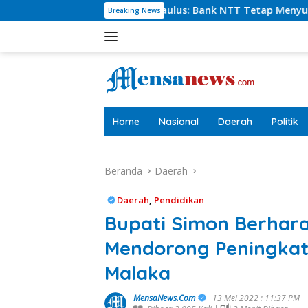
Langsung
harlie Paulus: Bank NTT Tetap Menyumbang,Tetapi Selektif D
Breaking News
ke
konten
tutup
Home
Nasional
Daerah
Politik
Beranda
Daerah
Daerah
,
Pendidikan
Bupati Simon Berhar
Mendorong Peningkata
Malaka
MensaNews.Com
|13 Mei 2022 : 11:37 PM