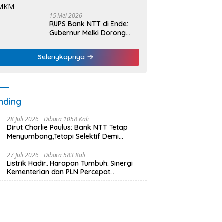
15 Mei 2026
RUPS Bank NTT di Ende:
Gubernur Melki Dorong
Bank NTT Jadi Mesin
Penggerak UMKM
Selengkapnya
nding
28 Juli 2026
Dibaca 1058 Kali
Dirut Charlie Paulus: Bank NTT Tetap
Menyumbang,Tetapi Selektif Demi
Kepentingan Masyarakat
27 Juli 2026
Dibaca 583 Kali
Listrik Hadir, Harapan Tumbuh: Sinergi
Kementerian dan PLN Percepat
Pembangunan Infrastruktur Desa
Oelbiteno