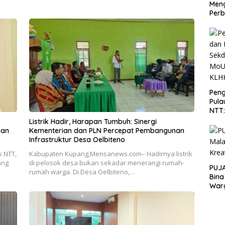
Men
Perb
Peng
Pula
NTT
PT 
Listrik Hadir, Harapan Tumbuh: Sinergi
KLH
gan
Kementerian dan PLN Percepat Pembangunan
Infrastruktur Desa Oelbiteno
 NTT,
Kabupaten Kupang,Mensanews.com– Hadirnya listrik
ang
di pelosok desa bukan sekadar menerangi rumah-
PUJA
rumah warga. Di Desa Oelbiteno,…
Bina
War