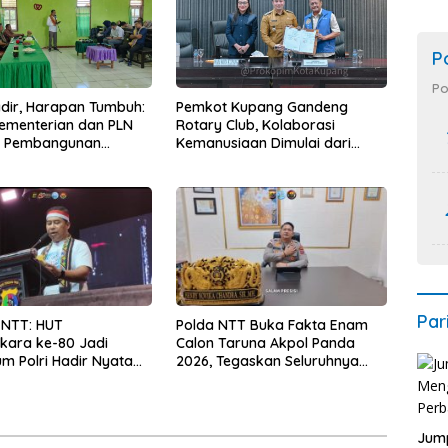
P
Po
Hadir, Harapan Tumbuh:
Pemkot Kupang Gandeng
Kementerian dan PLN
Rotary Club, Kolaborasi
t Pembangunan
Kemanusiaan Dimulai dari
uktur Desa Oelbiteno
Sanitasi Wujudkan Kota yang
Lebih Sehat
Par
 NTT: HUT
Polda NTT Buka Fakta Enam
kara ke-80 Jadi
Calon Taruna Akpol Panda
 Polri Hadir Nyata
2026, Tegaskan Seluruhnya
kyat, Bazar UMKM dan
Penuhi Syarat Domisili dan
rah Bangkitkan
Lolos Verifikasi Disdukcapil
 Masyarakat
Jump