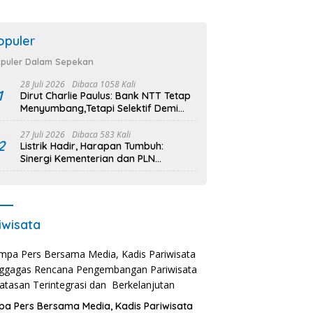
opuler
puler Dalam Sepekan
28 Juli 2026
Dibaca 1058 Kali
1
Dirut Charlie Paulus: Bank NTT Tetap
Menyumbang,Tetapi Selektif Demi
Kepentingan Masyarakat
27 Juli 2026
Dibaca 583 Kali
2
Listrik Hadir, Harapan Tumbuh:
Sinergi Kementerian dan PLN
Percepat Pembangunan Infrastruktur
Desa Oelbiteno
iwisata
a Pers Bersama Media, Kadis Pariwisata