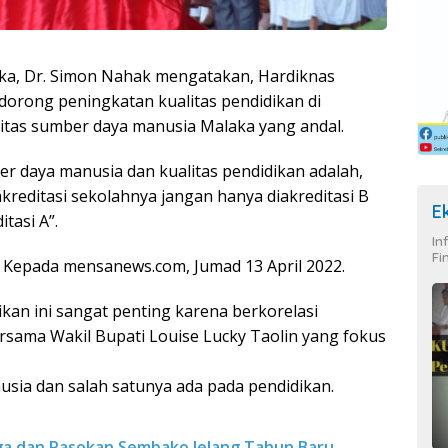
aka, Dr. Simon Nahak mengatakan, Hardiknas
dorong peningkatan kualitas pendidikan di
tas sumber daya manusia Malaka yang andal.
er daya manusia dan kualitas pendidikan adalah,
reditasi sekolahnya jangan hanya diakreditasi B
E
tasi A”.
In
Fi
 Kepada mensanews.com, Jumad 13 April 2022.
kan ini sangat penting karena berkorelasi
sama Wakil Bupati Louise Lucky Taolin yang fokus
sia dan salah satunya ada pada pendidikan.
rga dan Pasokan Sembako Jelang Tahun Baru,