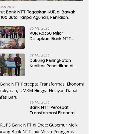
 Mei 2026
rut Bank NTT Tegaskan KUR di Bawah
100 Juta Tanpa Agunan, Penilaian
rdasarkan Kelayakan Usaha
25 Mei 2026
KUR Rp350 Miliar
Disiapkan, Bank NTT
Target Jadi Penopang
Utama Ekonomi Rakyat
23 Mei 2026
Dukung Peningkatan
Kualitas Pendidikan di
Daerah, bri.co.id Salurkan
Beasiswa bagi 59
Mahasiswa Universitas
Katolik Weetebula
16 Mei 2026
Bank NTT Percepat
Transformasi Ekonomi
Kerakyatan, UMKM Hingga
Nelayan Dapat Nafas
Baru