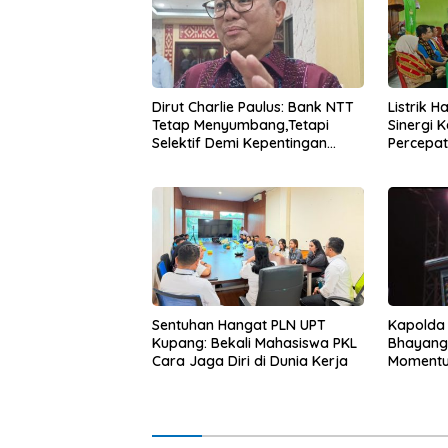
Dirut Charlie Paulus: Bank NTT
Listrik 
Tetap Menyumbang,Tetapi
Sinergi 
Selektif Demi Kepentingan
Percepa
Masyarakat
Infrastr
Kapolda
Sentuhan Hangat PLN UPT
Bhayang
Kupang: Bekali Mahasiswa PKL
Momentum
Cara Jaga Diri di Dunia Kerja
untuk Ra
Pasar Mu
Ekonomi