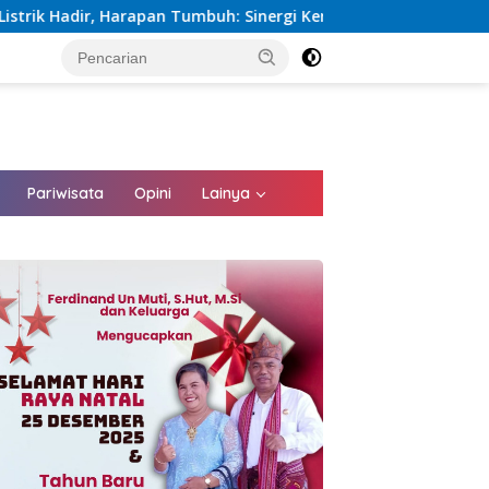
mbuh: Sinergi Kementerian dan PLN Percepat Pembangunan Infr
tutup
Pariwisata
Opini
Lainya