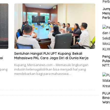
Jump
Men
Perb
Sentuhan Hangat PLN UPT Kupang: Bekali
Peng
si
Mahasiswa PKL Cara Jaga Diri di Dunia Kerja
Pula
Kupang, Mensanews.com – Memasuki lingkungan
NTT
upang
industri ketenagalistrikan bisa menjadi hal yang
PT 
mendebarkan bagi para mahasiswa…
KLH
PUJA
Bina
War