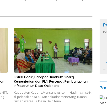
kyat, Bazar UMKM dan
Penuhi Syarat Domisili dan
rah Bangkitkan
Lolos Verifikasi Disdukcapil
 Masyarakat
P
Po
Listrik Hadir, Harapan Tumbuh: Sinergi
gan
Kementerian dan PLN Percepat Pembangunan
Infrastruktur Desa Oelbiteno
Par
 NTT,
Kabupaten Kupang,Mensanews.com– Hadirnya listrik
ang
di pelosok desa bukan sekadar menerangi rumah-
rumah warga. Di Desa Oelbiteno,…