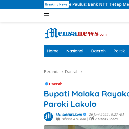
Langsung
irut Charlie Paulus: Bank NTT Tetap Menyumbang,Tetapi Sele
Breaking News
ke
konten
tutup
Home
Nasional
Daerah
Politik
Beranda
Daerah
Daerah
Bupati Malaka Rayak
Paroki Lakulo
MensaNews.Com
|26 Juni 2022 : 9:27 AM
Dibaca 416 Kali |
2 Menit Dibaca