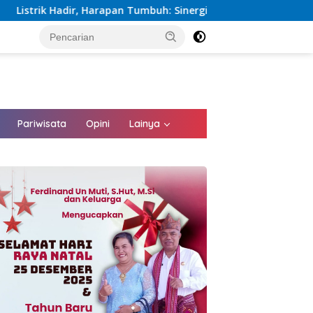
pan Tumbuh: Sinergi Kementerian dan PLN Percepat Pembanguna
tutup
Pariwisata
Opini
Lainya