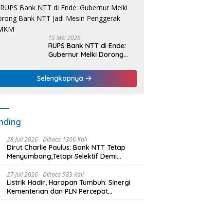
Nelayan Dapat Nafas
Baru
15 Mei 2026
RUPS Bank NTT di Ende:
Gubernur Melki Dorong
Bank NTT Jadi Mesin
Penggerak UMKM
Selengkapnya
nding
28 Juli 2026
Dibaca 1306 Kali
Dirut Charlie Paulus: Bank NTT Tetap
Menyumbang,Tetapi Selektif Demi
Kepentingan Masyarakat
27 Juli 2026
Dibaca 583 Kali
Listrik Hadir, Harapan Tumbuh: Sinergi
Kementerian dan PLN Percepat
Pembangunan Infrastruktur Desa
Oelbiteno