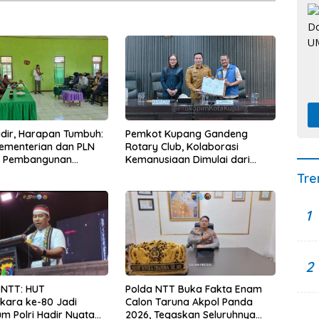
Hadir, Harapan Tumbuh:
Pemkot Kupang Gandeng
Kementerian dan PLN
Rotary Club, Kolaborasi
t Pembangunan
Kemanusiaan Dimulai dari
uktur Desa Oelbiteno
Sanitasi Wujudkan Kota yang
Tre
Lebih Sehat
1
2
 NTT: HUT
Polda NTT Buka Fakta Enam
kara ke-80 Jadi
Calon Taruna Akpol Panda
 Polri Hadir Nyata
2026, Tegaskan Seluruhnya