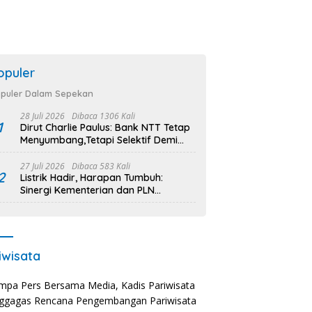
opuler
puler Dalam Sepekan
28 Juli 2026
Dibaca 1306 Kali
1
Dirut Charlie Paulus: Bank NTT Tetap
Menyumbang,Tetapi Selektif Demi
Kepentingan Masyarakat
27 Juli 2026
Dibaca 583 Kali
2
Listrik Hadir, Harapan Tumbuh:
Sinergi Kementerian dan PLN
Percepat Pembangunan Infrastruktur
Desa Oelbiteno
iwisata