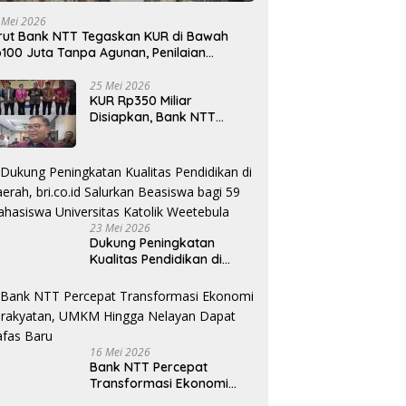
 Mei 2026
rut Bank NTT Tegaskan KUR di Bawah
100 Juta Tanpa Agunan, Penilaian
rdasarkan Kelayakan Usaha
25 Mei 2026
KUR Rp350 Miliar
Disiapkan, Bank NTT
Target Jadi Penopang
Utama Ekonomi Rakyat
23 Mei 2026
Dukung Peningkatan
Kualitas Pendidikan di
Daerah, bri.co.id Salurkan
Beasiswa bagi 59
Mahasiswa Universitas
Katolik Weetebula
16 Mei 2026
Bank NTT Percepat
Transformasi Ekonomi
Kerakyatan, UMKM Hingga