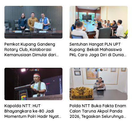
Masyarakat
Desa Oelbiteno
Pemkot Kupang Gandeng
Sentuhan Hangat PLN UPT
Rotary Club, Kolaborasi
Kupang: Bekali Mahasiswa
Kemanusiaan Dimulai dari
PKL Cara Jaga Diri di Dunia
Sanitasi Wujudkan Kota yang
Kerja
Lebih Sehat
Kapolda NTT: HUT
Polda NTT Buka Fakta Enam
Bhayangkara ke-80 Jadi
Calon Taruna Akpol Panda
Momentum Polri Hadir Nyata
2026, Tegaskan Seluruhnya
untuk Rakyat, Bazar UMKM
Penuhi Syarat Domisili dan
dan Pasar Murah Bangkitkan
Lolos Verifikasi Disdukcapil