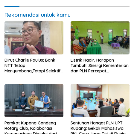
Ekonomi Masyarakat
Rekomendasi untuk kamu
Dirut Charlie Paulus: Bank
Listrik Hadir, Harapan
NTT Tetap
Tumbuh: Sinergi Kementerian
Menyumbang,Tetapi Selektif
dan PLN Percepat
Demi Kepentingan
Pembangunan Infrastruktur
Masyarakat
Desa Oelbiteno
Pemkot Kupang Gandeng
Sentuhan Hangat PLN UPT
Rotary Club, Kolaborasi
Kupang: Bekali Mahasiswa
Kemanusiaan Dimulai dari
PKL Cara Jaga Diri di Dunia