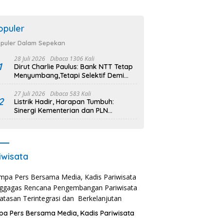
opuler
puler Dalam Sepekan
28 Juli 2026
Dibaca 1306 Kali
1
Dirut Charlie Paulus: Bank NTT Tetap
Menyumbang,Tetapi Selektif Demi
Kepentingan Masyarakat
27 Juli 2026
Dibaca 583 Kali
2
Listrik Hadir, Harapan Tumbuh:
Sinergi Kementerian dan PLN
Percepat Pembangunan Infrastruktur
Desa Oelbiteno
iwisata
a Pers Bersama Media, Kadis Pariwisata