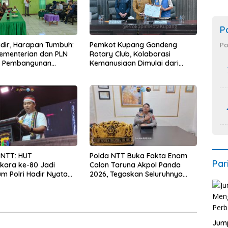
P
Hadir, Harapan Tumbuh:
Pemkot Kupang Gandeng
Po
Kementerian dan PLN
Rotary Club, Kolaborasi
t Pembangunan
Kemanusiaan Dimulai dari
uktur Desa Oelbiteno
Sanitasi Wujudkan Kota yang
Lebih Sehat
 NTT: HUT
Polda NTT Buka Fakta Enam
Par
kara ke-80 Jadi
Calon Taruna Akpol Panda
 Polri Hadir Nyata
2026, Tegaskan Seluruhnya
kyat, Bazar UMKM dan
Penuhi Syarat Domisili dan
rah Bangkitkan
Lolos Verifikasi Disdukcapil
 Masyarakat
Jump