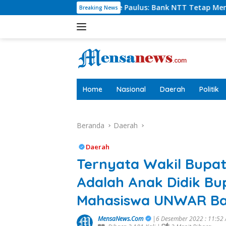
Langsung
t Charlie Paulus: Bank NTT Tetap Menyumbang,Tetapi Selekti
Breaking News
ke
konten
tutup
Home
Nasional
Daerah
Politik
Beranda
Daerah
Daerah
Ternyata Wakil Bupat
Adalah Anak Didik Bu
Mahasiswa UNWAR Ba
MensaNews.Com
|6 Desember 2022 : 11:52