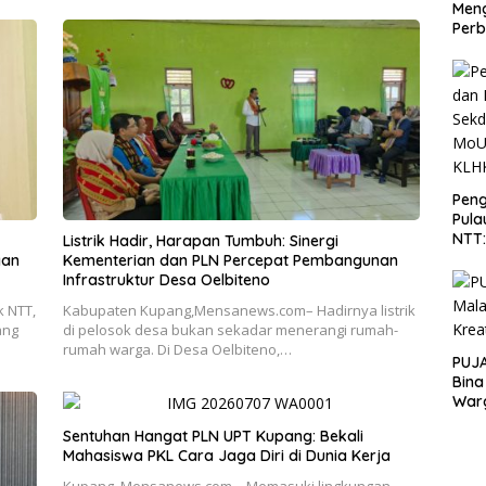
Men
Perb
Peng
Pula
NTT
Listrik Hadir, Harapan Tumbuh: Sinergi
PT 
gan
Kementerian dan PLN Percepat Pembangunan
KLH
Infrastruktur Desa Oelbiteno
 NTT,
Kabupaten Kupang,Mensanews.com– Hadirnya listrik
ang
di pelosok desa bukan sekadar menerangi rumah-
rumah warga. Di Desa Oelbiteno,…
PUJA
Bina
War
Sentuhan Hangat PLN UPT Kupang: Bekali
Mahasiswa PKL Cara Jaga Diri di Dunia Kerja