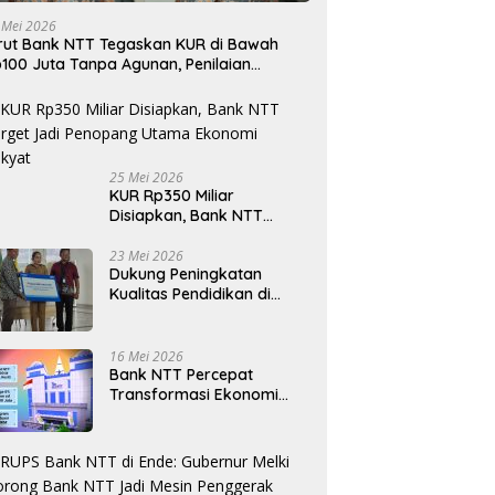
 Mei 2026
rut Bank NTT Tegaskan KUR di Bawah
100 Juta Tanpa Agunan, Penilaian
rdasarkan Kelayakan Usaha
25 Mei 2026
KUR Rp350 Miliar
Disiapkan, Bank NTT
Target Jadi Penopang
Utama Ekonomi Rakyat
23 Mei 2026
Dukung Peningkatan
Kualitas Pendidikan di
Daerah, bri.co.id Salurkan
Beasiswa bagi 59
Mahasiswa Universitas
16 Mei 2026
Katolik Weetebula
Bank NTT Percepat
Transformasi Ekonomi
Kerakyatan, UMKM Hingga
Nelayan Dapat Nafas
Baru