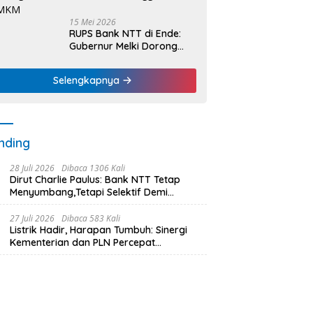
15 Mei 2026
RUPS Bank NTT di Ende:
Gubernur Melki Dorong
Bank NTT Jadi Mesin
Penggerak UMKM
Selengkapnya
nding
28 Juli 2026
Dibaca 1306 Kali
Dirut Charlie Paulus: Bank NTT Tetap
Menyumbang,Tetapi Selektif Demi
Kepentingan Masyarakat
27 Juli 2026
Dibaca 583 Kali
Listrik Hadir, Harapan Tumbuh: Sinergi
Kementerian dan PLN Percepat
Pembangunan Infrastruktur Desa
Oelbiteno