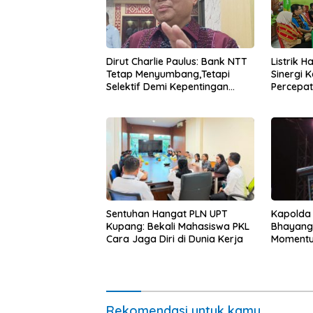
Dirut Charlie Paulus: Bank NTT
Listrik 
Tetap Menyumbang,Tetapi
Sinergi 
Selektif Demi Kepentingan
Percepa
Masyarakat
Infrastr
Sentuhan Hangat PLN UPT
Kapolda
Kupang: Bekali Mahasiswa PKL
Bhayang
Cara Jaga Diri di Dunia Kerja
Momentum
untuk Ra
Pasar Mu
Ekonomi
Rekomendasi untuk kamu