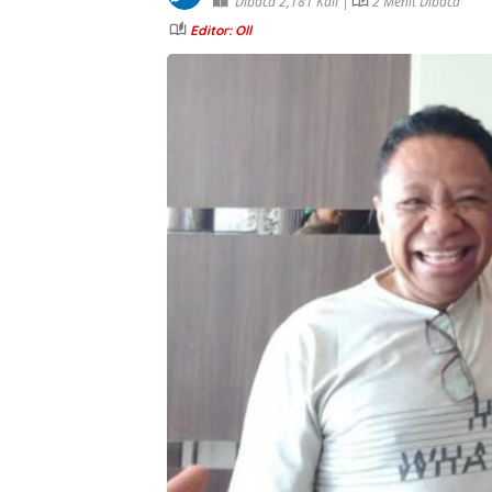
Dibaca 2,181 Kali |
2 Menit Dibaca
Editor: Oll