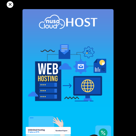
Langsung
×
ke
konten