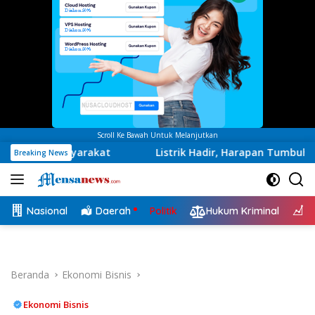
Scroll Ke Bawah Untuk Melanjutkan
gan Masyarakat
Listrik Hadir, Harapan Tumbuh: Sinerg
Breaking News
Nasional
Daerah
Politik
Hukum Kriminal
E
Beranda
Ekonomi Bisnis
Ekonomi Bisnis