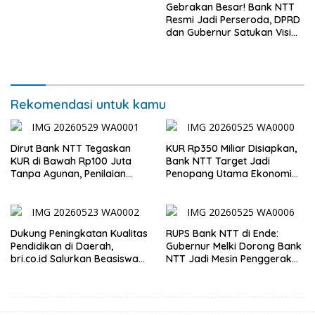
Gebrakan Besar! Bank NTT
Harper Kupang
Resmi Jadi Perseroda, DPRD
dan Gubernur Satukan Visi
Dorong PAD Melonjak
Rekomendasi untuk kamu
Dirut Bank NTT Tegaskan
KUR Rp350 Miliar Disiapkan,
KUR di Bawah Rp100 Juta
Bank NTT Target Jadi
Tanpa Agunan, Penilaian
Penopang Utama Ekonomi
Berdasarkan Kelayakan
Rakyat
Usaha
Dukung Peningkatan Kualitas
RUPS Bank NTT di Ende:
Pendidikan di Daerah,
Gubernur Melki Dorong Bank
bri.co.id Salurkan Beasiswa
NTT Jadi Mesin Penggerak
bagi 59 Mahasiswa
UMKM
Universitas Katolik
Weetebula