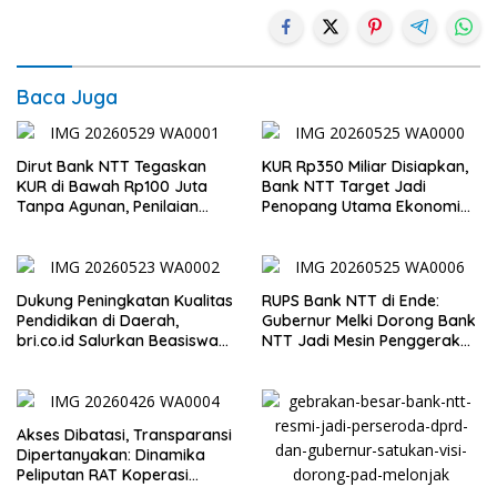
Baca Juga
Dirut Bank NTT Tegaskan
KUR Rp350 Miliar Disiapkan,
KUR di Bawah Rp100 Juta
Bank NTT Target Jadi
Tanpa Agunan, Penilaian
Penopang Utama Ekonomi
Berdasarkan Kelayakan
Rakyat
Usaha
Dukung Peningkatan Kualitas
RUPS Bank NTT di Ende:
Pendidikan di Daerah,
Gubernur Melki Dorong Bank
bri.co.id Salurkan Beasiswa
NTT Jadi Mesin Penggerak
bagi 59 Mahasiswa
UMKM
Universitas Katolik
Weetebula
Akses Dibatasi, Transparansi
Dipertanyakan: Dinamika
Peliputan RAT Koperasi
Swastisari NTT di Hotel