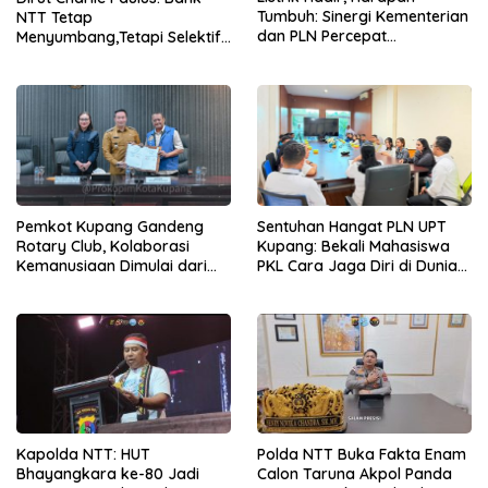
Tumbuh: Sinergi Kementerian
NTT Tetap
dan PLN Percepat
Menyumbang,Tetapi Selektif
Pembangunan Infrastruktur
Demi Kepentingan
Desa Oelbiteno
Masyarakat
Pemkot Kupang Gandeng
Sentuhan Hangat PLN UPT
Rotary Club, Kolaborasi
Kupang: Bekali Mahasiswa
Kemanusiaan Dimulai dari
PKL Cara Jaga Diri di Dunia
Sanitasi Wujudkan Kota yang
Kerja
Lebih Sehat
Kapolda NTT: HUT
Polda NTT Buka Fakta Enam
Bhayangkara ke-80 Jadi
Calon Taruna Akpol Panda