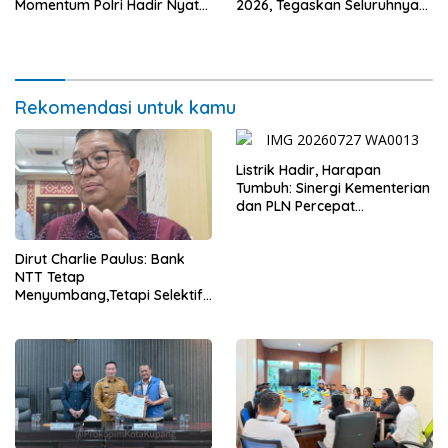
Momentum Polri Hadir Nyata
2026, Tegaskan Seluruhnya
untuk Rakyat, Bazar UMKM
Penuhi Syarat Domisili dan
dan Pasar Murah Bangkitkan
Lolos Verifikasi Disdukcapil
Ekonomi Masyarakat
Rekomendasi untuk kamu
Listrik Hadir, Harapan
Tumbuh: Sinergi Kementerian
dan PLN Percepat
Pembangunan Infrastruktur
Desa Oelbiteno
Dirut Charlie Paulus: Bank
NTT Tetap
Menyumbang,Tetapi Selektif
Demi Kepentingan
Masyarakat