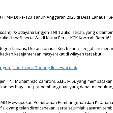
(TMMD) ke-123 Tahun Anggaran 2025 di Desa Lanaus, Ke
dam) IX/Udayana Brigjen TNI Taufiq Hanafi, yang didamping
Taufiq Hanafi, serta Wakil Ketua Persit KCK Koorcab Rem 16
geri Lanaus, Dusun Lanaus, Kec. Insana Tengah ini mena
kan kesejahteraan masyarakat di wilayah tersebut.
ngungsian Erupsi Gunung Ile Lewotolok
en TNI Muhammad Zamroni, S.I.P., M.Si, yang membacakan
ilkan berbagai output pembangunan yang dapat mendukung
MMD Mewujudkan Pemerataan Pembangunan dan Ketahanan N
fisik yang telah direncanakan, serta sejumlah sasaran tamba