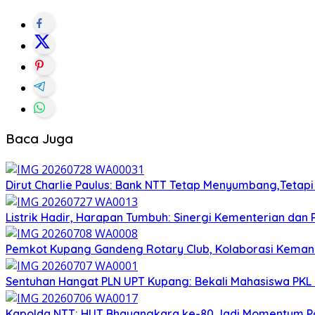
Baca Juga
Dirut Charlie Paulus: Bank NTT Tetap Menyumbang,Tetap
Listrik Hadir, Harapan Tumbuh: Sinergi Kementerian dan
Pemkot Kupang Gandeng Rotary Club, Kolaborasi Kemanus
Sentuhan Hangat PLN UPT Kupang: Bekali Mahasiswa PKL C
Kapolda NTT: HUT Bhayangkara ke-80 Jadi Momentum Pol