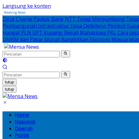
Langsung ke konten
Breaking News
Dirut Charlie Paulus: Bank NTT Tetap Menyumbang,Tetap
Pembangunan Infrastruktur Desa Oelbiteno
Pemkot Kupan
Hangat PLN UPT Kupang: Bekali Mahasiswa PKL Cara Jaga D
UMKM dan Pasar Murah Bangkitkan Ekonomi Masyarakat
tutup
tutup
Home
Nasional
Daerah
Politik