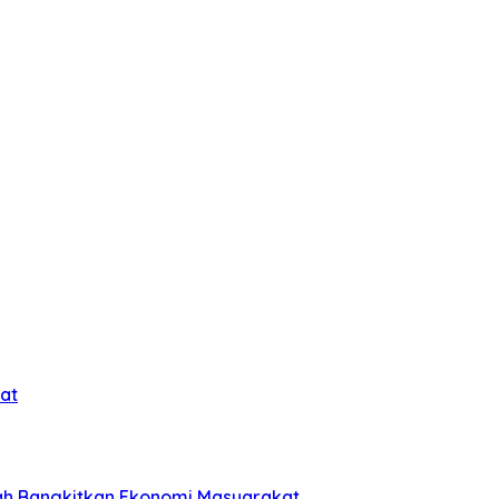
at
ah Bangkitkan Ekonomi Masyarakat