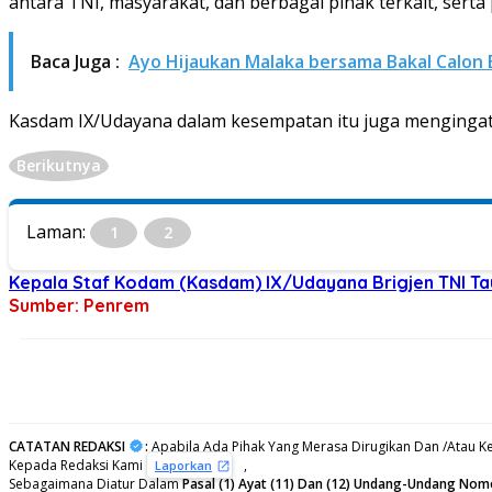
antara TNI, masyarakat, dan berbagai pihak terkait, serta
Baca Juga :
Ayo Hijaukan Malaka bersama Bakal Calon 
Kasdam IX/Udayana dalam kesempatan itu juga mengingatk
Berikutnya
Laman:
1
2
Kepala Staf Kodam (Kasdam) IX/Udayana Brigjen TNI Tau
Sumber: Penrem
CATATAN REDAKSI
:
Apabila Ada Pihak Yang Merasa Dirugikan Dan /Atau Ke
Kepada Redaksi Kami
,
Laporkan
Sebagaimana Diatur Dalam
Pasal (1) Ayat (11) Dan (12) Undang-Undang Nom