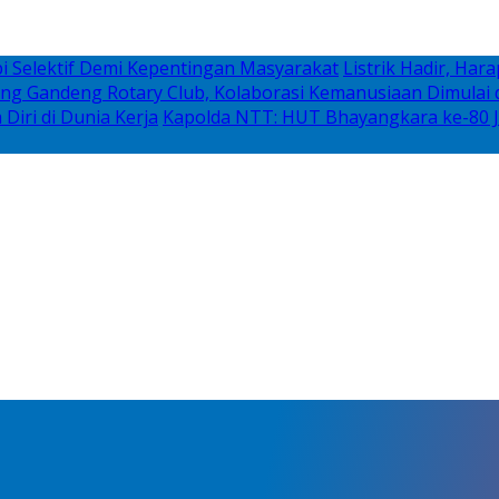
i Selektif Demi Kepentingan Masyarakat
Listrik Hadir, Ha
g Gandeng Rotary Club, Kolaborasi Kemanusiaan Dimulai d
iri di Dunia Kerja
Kapolda NTT: HUT Bhayangkara ke-80 J