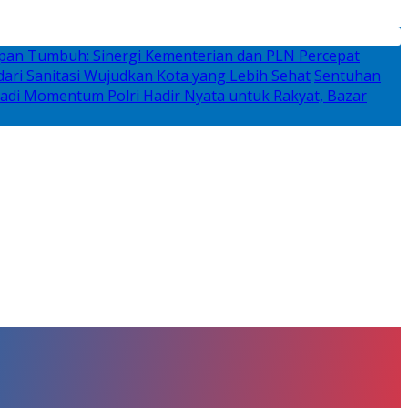
rapan Tumbuh: Sinergi Kementerian dan PLN Percepat
ari Sanitasi Wujudkan Kota yang Lebih Sehat
Sentuhan
adi Momentum Polri Hadir Nyata untuk Rakyat, Bazar