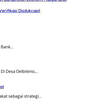
erifikasi Disdukcapil
t Bank…
Di Desa Oelbiteno,…
at
at sebagai strategi…