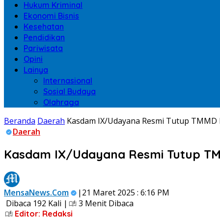
Hukum Kriminal
Ekonomi Bisnis
Kesehatan
Pendidikan
Pariwisata
Opini
Lainya
Internasional
Sosial Budaya
Olahraga
Beranda
Daerah
Kasdam IX/Udayana Resmi Tutup TMMD k
Daerah
Kasdam IX/Udayana Resmi Tutup TMM
MensaNews.Com
|21 Maret 2025 : 6:16 PM
Dibaca 192 Kali |
3 Menit Dibaca
Editor: Redaksi