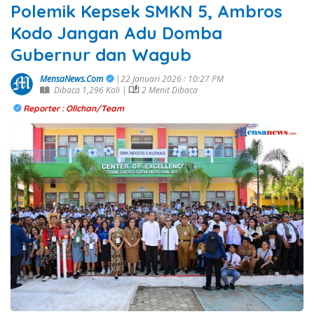
Polemik Kepsek SMKN 5, Ambros
Kodo Jangan Adu Domba
Gubernur dan Wagub
MensaNews.Com
|22 Januari 2026 : 10:27 PM
Dibaca 1,296 Kali |
2 Menit Dibaca
Reporter : Ollchan/team