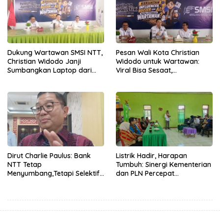
Dukung Wartawan SMSI NTT,
Pesan Wali Kota Christian
Christian Widodo Janji
Widodo untuk Wartawan:
Sumbangkan Laptop dari
Viral Bisa Sesaat,
Dana Pribadi
Kepercayaan Bertahan
Lama
Dirut Charlie Paulus: Bank
Listrik Hadir, Harapan
NTT Tetap
Tumbuh: Sinergi Kementerian
Menyumbang,Tetapi Selektif
dan PLN Percepat
Demi Kepentingan
Pembangunan Infrastruktur
Masyarakat
Desa Oelbiteno