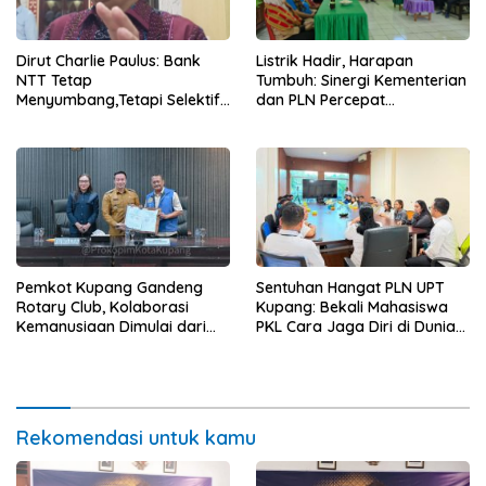
Dirut Charlie Paulus: Bank
Listrik Hadir, Harapan
NTT Tetap
Tumbuh: Sinergi Kementerian
Menyumbang,Tetapi Selektif
dan PLN Percepat
Demi Kepentingan
Pembangunan Infrastruktur
Masyarakat
Desa Oelbiteno
Pemkot Kupang Gandeng
Sentuhan Hangat PLN UPT
Rotary Club, Kolaborasi
Kupang: Bekali Mahasiswa
Kemanusiaan Dimulai dari
PKL Cara Jaga Diri di Dunia
Sanitasi Wujudkan Kota yang
Kerja
Lebih Sehat
Rekomendasi untuk kamu