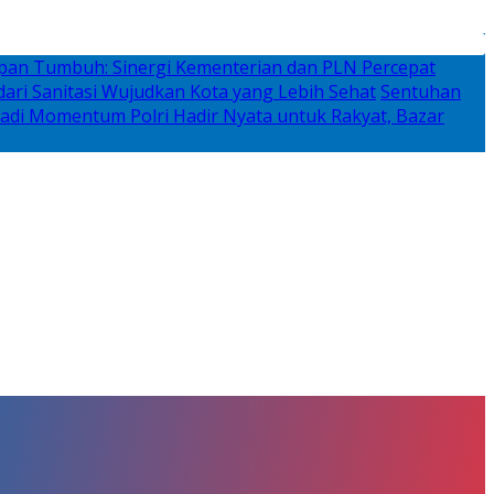
rapan Tumbuh: Sinergi Kementerian dan PLN Percepat
ari Sanitasi Wujudkan Kota yang Lebih Sehat
Sentuhan
adi Momentum Polri Hadir Nyata untuk Rakyat, Bazar