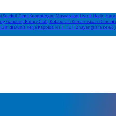
i Selektif Demi Kepentingan Masyarakat
Listrik Hadir, Ha
g Gandeng Rotary Club, Kolaborasi Kemanusiaan Dimulai d
iri di Dunia Kerja
Kapolda NTT: HUT Bhayangkara ke-80 J