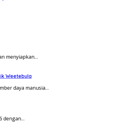
gan menyiapkan…
lik Weetebula
umber daya manusia…
26 dengan…