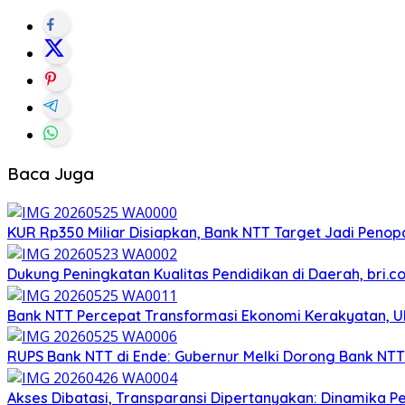
Baca Juga
KUR Rp350 Miliar Disiapkan, Bank NTT Target Jadi Pen
Dukung Peningkatan Kualitas Pendidikan di Daerah, bri.c
Bank NTT Percepat Transformasi Ekonomi Kerakyatan, 
RUPS Bank NTT di Ende: Gubernur Melki Dorong Bank NT
Akses Dibatasi, Transparansi Dipertanyakan: Dinamika Pe