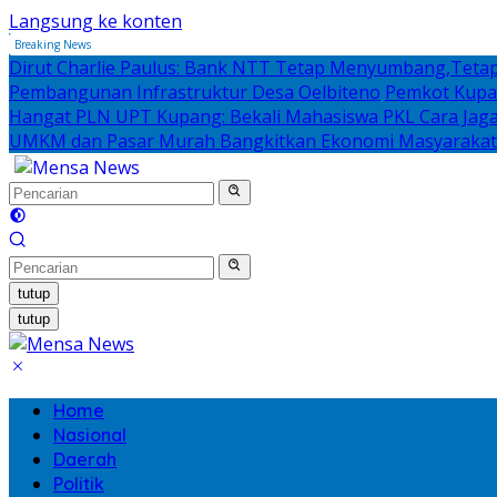
Langsung ke konten
Breaking News
Dirut Charlie Paulus: Bank NTT Tetap Menyumbang,Tetap
Pembangunan Infrastruktur Desa Oelbiteno
Pemkot Kupan
Hangat PLN UPT Kupang: Bekali Mahasiswa PKL Cara Jaga D
UMKM dan Pasar Murah Bangkitkan Ekonomi Masyarakat
tutup
tutup
Home
Nasional
Daerah
Politik