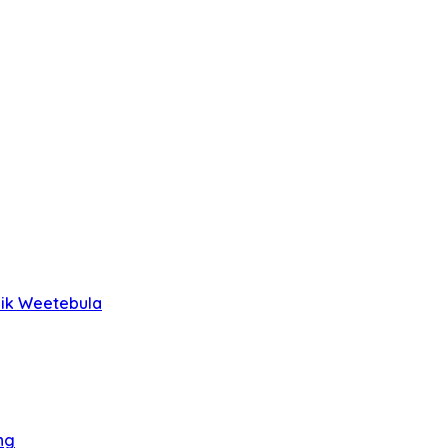
lik Weetebula
ng