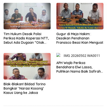
Tim Hukum Desak Polisi
Gugur di Meja Hakim:
Periksa Kadis Koperasi NTT,
Desakan Penahanan
Sebut Ada Dugaan “Otak
Fransisco Bessi Kian Menguat
Intelektual” di Balik Kisruh
Swasti Sari
APH Wajib Periksa
Bendahara Elwi Lassa,
Pulihkan Nama Baik Safirah
Abineno
Blak-Blakan! Bildad Torino
Bongkar ‘Narasi Kosong’
Kasus Uang ke Jaksa