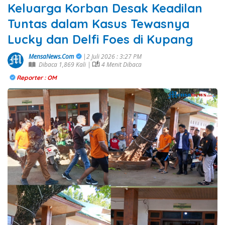
Keluarga Korban Desak Keadilan
Tuntas dalam Kasus Tewasnya
Lucky dan Delfi Foes di Kupang
MensaNews.Com
|2 Juli 2026 : 3:27 PM
Dibaca 1,869 Kali |
4 Menit Dibaca
Reporter : OM