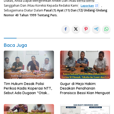
Diatas, Anda Dapat Mengirimkan Artikel Dan /Atau Berita Berisi
Sanggahan Dan /Atau Koreksi Kepada Redaksi Kami
,
Laporkan
Sebagaimana Diatur Dalam
Pasal (1) Ayat (11) Dan (12) Undang-Undang
Nomor 40 Tahun 1999 Tentang Pers.
Baca Juga
Tim Hukum Desak Polisi
Gugur di Meja Hakim:
Periksa Kadis Koperasi NTT,
Desakan Penahanan
Sebut Ada Dugaan “Otak
Fransisco Bessi Kian Menguat
Intelektual” di Balik Kisruh
Swasti Sari