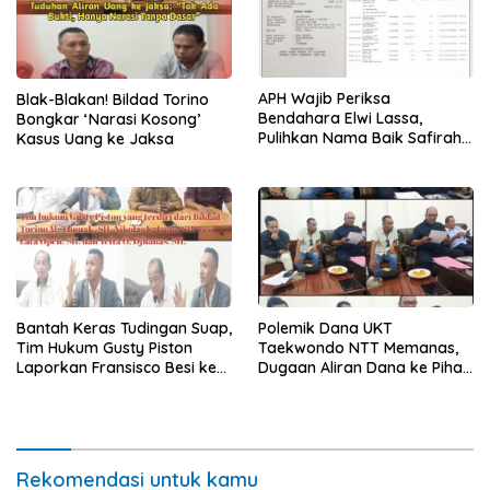
APH Wajib Periksa
Blak-Blakan! Bildad Torino
Bendahara Elwi Lassa,
Bongkar ‘Narasi Kosong’
Pulihkan Nama Baik Safirah
Kasus Uang ke Jaksa
Abineno
Bantah Keras Tudingan Suap,
Polemik Dana UKT
Tim Hukum Gusty Piston
Taekwondo NTT Memanas,
Laporkan Fransisco Besi ke
Dugaan Aliran Dana ke Pihak
Polisi
Non-Struktural Terkuak
Rekomendasi untuk kamu