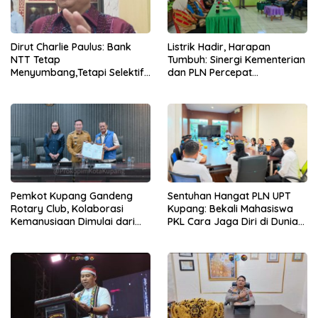
Dirut Charlie Paulus: Bank
Listrik Hadir, Harapan
NTT Tetap
Tumbuh: Sinergi Kementerian
Menyumbang,Tetapi Selektif
dan PLN Percepat
Demi Kepentingan
Pembangunan Infrastruktur
Masyarakat
Desa Oelbiteno
Pemkot Kupang Gandeng
Sentuhan Hangat PLN UPT
Rotary Club, Kolaborasi
Kupang: Bekali Mahasiswa
Kemanusiaan Dimulai dari
PKL Cara Jaga Diri di Dunia
Sanitasi Wujudkan Kota yang
Kerja
Lebih Sehat