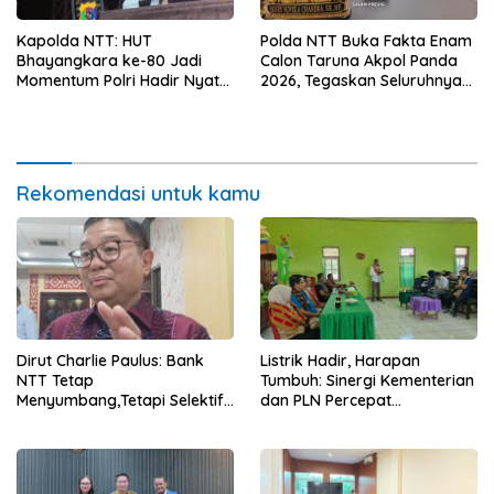
Kapolda NTT: HUT
Polda NTT Buka Fakta Enam
Bhayangkara ke-80 Jadi
Calon Taruna Akpol Panda
Momentum Polri Hadir Nyata
2026, Tegaskan Seluruhnya
untuk Rakyat, Bazar UMKM
Penuhi Syarat Domisili dan
dan Pasar Murah Bangkitkan
Lolos Verifikasi Disdukcapil
Ekonomi Masyarakat
Rekomendasi untuk kamu
Dirut Charlie Paulus: Bank
Listrik Hadir, Harapan
NTT Tetap
Tumbuh: Sinergi Kementerian
Menyumbang,Tetapi Selektif
dan PLN Percepat
Demi Kepentingan
Pembangunan Infrastruktur
Masyarakat
Desa Oelbiteno