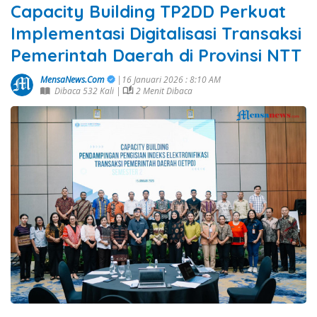
Capacity Building TP2DD Perkuat
Implementasi Digitalisasi Transaksi
Pemerintah Daerah di Provinsi NTT
MensaNews.Com
|16 Januari 2026 : 8:10 AM
Dibaca 532 Kali |
2 Menit Dibaca