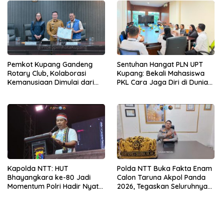
Sentuhan Hangat PLN UPT
Pemkot Kupang Gandeng
Kupang: Bekali Mahasiswa
Rotary Club, Kolaborasi
PKL Cara Jaga Diri di Dunia
Kemanusiaan Dimulai dari
Kerja
Sanitasi Wujudkan Kota yang
Lebih Sehat
Kapolda NTT: HUT
Polda NTT Buka Fakta Enam
Bhayangkara ke-80 Jadi
Calon Taruna Akpol Panda
Momentum Polri Hadir Nyata
2026, Tegaskan Seluruhnya
untuk Rakyat, Bazar UMKM
Penuhi Syarat Domisili dan
dan Pasar Murah Bangkitkan
Lolos Verifikasi Disdukcapil
Ekonomi Masyarakat