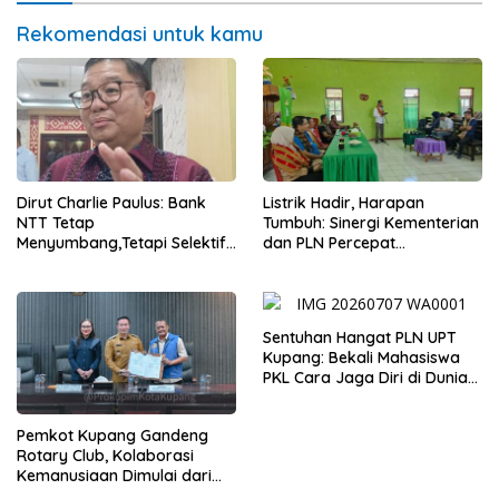
Rekomendasi untuk kamu
Dirut Charlie Paulus: Bank
Listrik Hadir, Harapan
NTT Tetap
Tumbuh: Sinergi Kementerian
Menyumbang,Tetapi Selektif
dan PLN Percepat
Demi Kepentingan
Pembangunan Infrastruktur
Masyarakat
Desa Oelbiteno
Sentuhan Hangat PLN UPT
Kupang: Bekali Mahasiswa
PKL Cara Jaga Diri di Dunia
Kerja
Pemkot Kupang Gandeng
Rotary Club, Kolaborasi
Kemanusiaan Dimulai dari
Sanitasi Wujudkan Kota yang