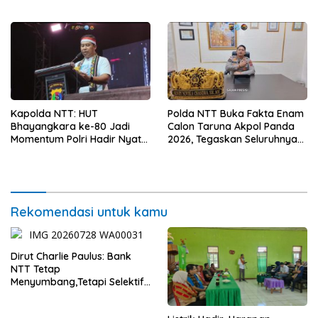
Sanitasi Wujudkan Kota yang
Kerja
Lebih Sehat
Kapolda NTT: HUT
Polda NTT Buka Fakta Enam
Bhayangkara ke-80 Jadi
Calon Taruna Akpol Panda
Momentum Polri Hadir Nyata
2026, Tegaskan Seluruhnya
untuk Rakyat, Bazar UMKM
Penuhi Syarat Domisili dan
dan Pasar Murah Bangkitkan
Lolos Verifikasi Disdukcapil
Ekonomi Masyarakat
Rekomendasi untuk kamu
Dirut Charlie Paulus: Bank
NTT Tetap
Menyumbang,Tetapi Selektif
Demi Kepentingan
Masyarakat