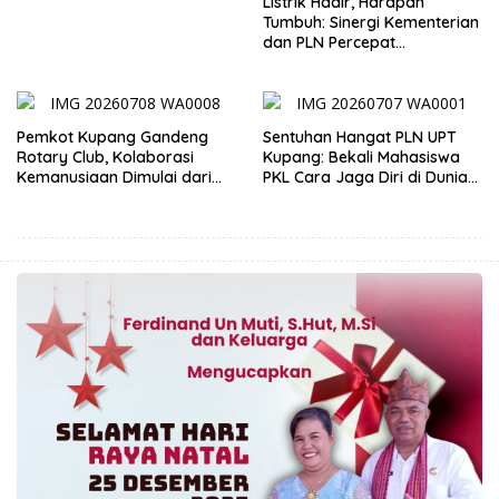
Listrik Hadir, Harapan
Tumbuh: Sinergi Kementerian
dan PLN Percepat
Pembangunan Infrastruktur
Desa Oelbiteno
Pemkot Kupang Gandeng
Sentuhan Hangat PLN UPT
Rotary Club, Kolaborasi
Kupang: Bekali Mahasiswa
Kemanusiaan Dimulai dari
PKL Cara Jaga Diri di Dunia
Sanitasi Wujudkan Kota yang
Kerja
Lebih Sehat