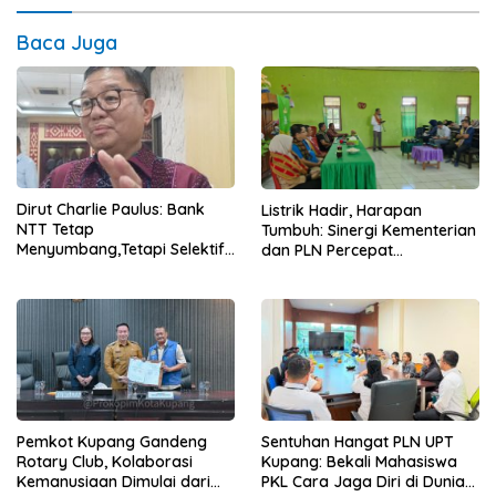
Baca Juga
Dirut Charlie Paulus: Bank
Listrik Hadir, Harapan
NTT Tetap
Tumbuh: Sinergi Kementerian
Menyumbang,Tetapi Selektif
dan PLN Percepat
Demi Kepentingan
Pembangunan Infrastruktur
Masyarakat
Desa Oelbiteno
Pemkot Kupang Gandeng
Sentuhan Hangat PLN UPT
Rotary Club, Kolaborasi
Kupang: Bekali Mahasiswa
Kemanusiaan Dimulai dari
PKL Cara Jaga Diri di Dunia