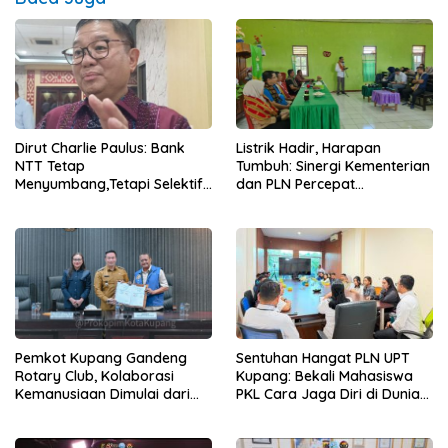
Dirut Charlie Paulus: Bank
Listrik Hadir, Harapan
NTT Tetap
Tumbuh: Sinergi Kementerian
Menyumbang,Tetapi Selektif
dan PLN Percepat
Demi Kepentingan
Pembangunan Infrastruktur
Masyarakat
Desa Oelbiteno
Sentuhan Hangat PLN UPT
Pemkot Kupang Gandeng
Kupang: Bekali Mahasiswa
Rotary Club, Kolaborasi
PKL Cara Jaga Diri di Dunia
Kemanusiaan Dimulai dari
Kerja
Sanitasi Wujudkan Kota yang
Lebih Sehat