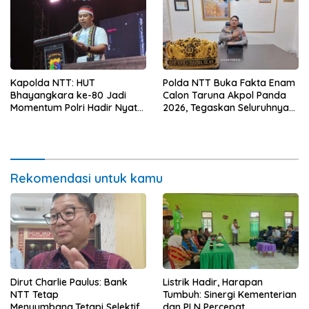
Kapolda NTT: HUT
Polda NTT Buka Fakta Enam
Bhayangkara ke-80 Jadi
Calon Taruna Akpol Panda
Momentum Polri Hadir Nyata
2026, Tegaskan Seluruhnya
untuk Rakyat, Bazar UMKM
Penuhi Syarat Domisili dan
dan Pasar Murah Bangkitkan
Lolos Verifikasi Disdukcapil
Ekonomi Masyarakat
Rekomendasi untuk kamu
Dirut Charlie Paulus: Bank
Listrik Hadir, Harapan
NTT Tetap
Tumbuh: Sinergi Kementerian
Menyumbang,Tetapi Selektif
dan PLN Percepat